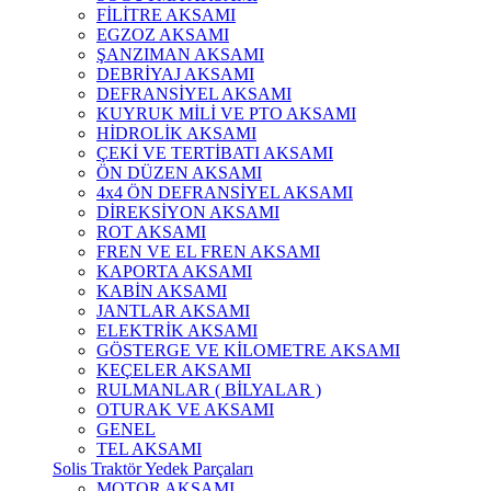
FİLİTRE AKSAMI
EGZOZ AKSAMI
ŞANZIMAN AKSAMI
DEBRİYAJ AKSAMI
DEFRANSİYEL AKSAMI
KUYRUK MİLİ VE PTO AKSAMI
HİDROLİK AKSAMI
ÇEKİ VE TERTİBATI AKSAMI
ÖN DÜZEN AKSAMI
4x4 ÖN DEFRANSİYEL AKSAMI
DİREKSİYON AKSAMI
ROT AKSAMI
FREN VE EL FREN AKSAMI
KAPORTA AKSAMI
KABİN AKSAMI
JANTLAR AKSAMI
ELEKTRİK AKSAMI
GÖSTERGE VE KİLOMETRE AKSAMI
KEÇELER AKSAMI
RULMANLAR ( BİLYALAR )
OTURAK VE AKSAMI
GENEL
TEL AKSAMI
Solis Traktör Yedek Parçaları
MOTOR AKSAMI