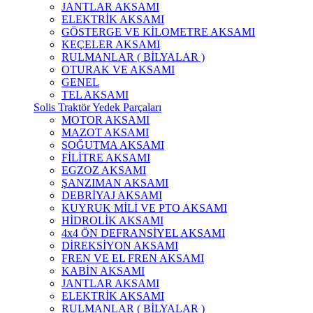
JANTLAR AKSAMI
ELEKTRİK AKSAMI
GÖSTERGE VE KİLOMETRE AKSAMI
KEÇELER AKSAMI
RULMANLAR ( BİLYALAR )
OTURAK VE AKSAMI
GENEL
TEL AKSAMI
Solis Traktör Yedek Parçaları
MOTOR AKSAMI
MAZOT AKSAMI
SOĞUTMA AKSAMI
FİLİTRE AKSAMI
EGZOZ AKSAMI
ŞANZIMAN AKSAMI
DEBRİYAJ AKSAMI
KUYRUK MİLİ VE PTO AKSAMI
HİDROLİK AKSAMI
4x4 ÖN DEFRANSİYEL AKSAMI
DİREKSİYON AKSAMI
FREN VE EL FREN AKSAMI
KABİN AKSAMI
JANTLAR AKSAMI
ELEKTRİK AKSAMI
RULMANLAR ( BİLYALAR )