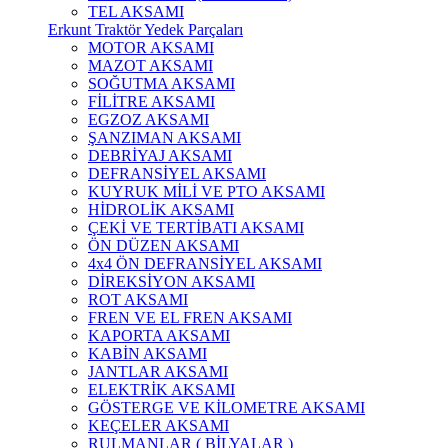
TEL AKSAMI
Erkunt Traktör Yedek Parçaları
MOTOR AKSAMI
MAZOT AKSAMI
SOĞUTMA AKSAMI
FİLİTRE AKSAMI
EGZOZ AKSAMI
ŞANZIMAN AKSAMI
DEBRİYAJ AKSAMI
DEFRANSİYEL AKSAMI
KUYRUK MİLİ VE PTO AKSAMI
HİDROLİK AKSAMI
ÇEKİ VE TERTİBATI AKSAMI
ÖN DÜZEN AKSAMI
4x4 ÖN DEFRANSİYEL AKSAMI
DİREKSİYON AKSAMI
ROT AKSAMI
FREN VE EL FREN AKSAMI
KAPORTA AKSAMI
KABİN AKSAMI
JANTLAR AKSAMI
ELEKTRİK AKSAMI
GÖSTERGE VE KİLOMETRE AKSAMI
KEÇELER AKSAMI
RULMANLAR ( BİLYALAR )