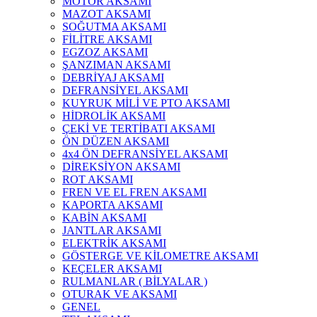
MOTOR AKSAMI
MAZOT AKSAMI
SOĞUTMA AKSAMI
FİLİTRE AKSAMI
EGZOZ AKSAMI
ŞANZIMAN AKSAMI
DEBRİYAJ AKSAMI
DEFRANSİYEL AKSAMI
KUYRUK MİLİ VE PTO AKSAMI
HİDROLİK AKSAMI
ÇEKİ VE TERTİBATI AKSAMI
ÖN DÜZEN AKSAMI
4x4 ÖN DEFRANSİYEL AKSAMI
DİREKSİYON AKSAMI
ROT AKSAMI
FREN VE EL FREN AKSAMI
KAPORTA AKSAMI
KABİN AKSAMI
JANTLAR AKSAMI
ELEKTRİK AKSAMI
GÖSTERGE VE KİLOMETRE AKSAMI
KEÇELER AKSAMI
RULMANLAR ( BİLYALAR )
OTURAK VE AKSAMI
GENEL