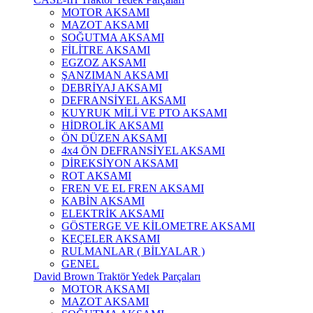
MOTOR AKSAMI
MAZOT AKSAMI
SOĞUTMA AKSAMI
FİLİTRE AKSAMI
EGZOZ AKSAMI
ŞANZIMAN AKSAMI
DEBRİYAJ AKSAMI
DEFRANSİYEL AKSAMI
KUYRUK MİLİ VE PTO AKSAMI
HİDROLİK AKSAMI
ÖN DÜZEN AKSAMI
4x4 ÖN DEFRANSİYEL AKSAMI
DİREKSİYON AKSAMI
ROT AKSAMI
FREN VE EL FREN AKSAMI
KABİN AKSAMI
ELEKTRİK AKSAMI
GÖSTERGE VE KİLOMETRE AKSAMI
KEÇELER AKSAMI
RULMANLAR ( BİLYALAR )
GENEL
David Brown Traktör Yedek Parçaları
MOTOR AKSAMI
MAZOT AKSAMI