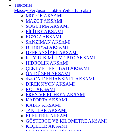
Traktörler
Massey Ferguson Traktör Yedek Parçaları
MOTOR AKSAMI
MAZOT AKSAMI
SOĞUTMA AKSAMI
FİLİTRE AKSAMI
EGZOZ AKSAMI
ŞANZIMAN AKSAMI
DEBRİYAJ AKSAMI
DEFRANSİYEL AKSAMI
KUYRUK MİLİ VE PTO AKSAMI
HİDROLİK AKSAMI
ÇEKİ VE TERTİBATI AKSAMI
ÖN DÜZEN AKSAMI
4x4 ÖN DEFRANSİYEL AKSAMI
DİREKSİYON AKSAMI
ROT AKSAMI
FREN VE EL FREN AKSAMI
KAPORTA AKSAMI
KABİN AKSAMI
JANTLAR AKSAMI
ELEKTRİK AKSAMI
GÖSTERGE VE KİLOMETRE AKSAMI
KEÇELER AKSAMI