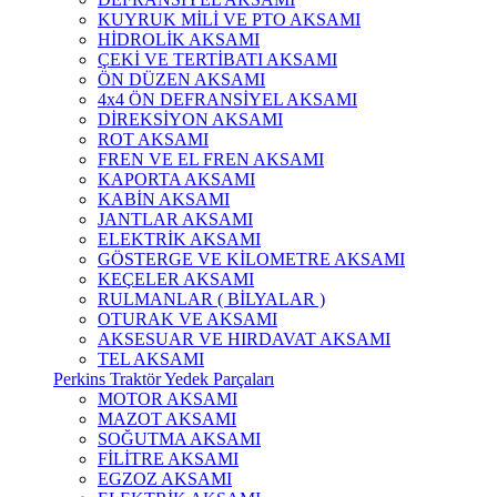
KUYRUK MİLİ VE PTO AKSAMI
HİDROLİK AKSAMI
ÇEKİ VE TERTİBATI AKSAMI
ÖN DÜZEN AKSAMI
4x4 ÖN DEFRANSİYEL AKSAMI
DİREKSİYON AKSAMI
ROT AKSAMI
FREN VE EL FREN AKSAMI
KAPORTA AKSAMI
KABİN AKSAMI
JANTLAR AKSAMI
ELEKTRİK AKSAMI
GÖSTERGE VE KİLOMETRE AKSAMI
KEÇELER AKSAMI
RULMANLAR ( BİLYALAR )
OTURAK VE AKSAMI
AKSESUAR VE HIRDAVAT AKSAMI
TEL AKSAMI
Perkins Traktör Yedek Parçaları
MOTOR AKSAMI
MAZOT AKSAMI
SOĞUTMA AKSAMI
FİLİTRE AKSAMI
EGZOZ AKSAMI