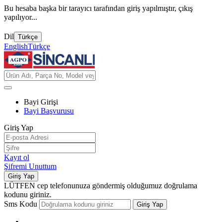
Bu hesaba başka bir tarayıcı tarafından giriş yapılmıştır, çıkış
yapılıyor...
Dil
Türkçe
English
Türkçe
Bayi Girişi
Bayi Başvurusu
Giriş Yap
Kayıt ol
Şifremi Unuttum
Giriş Yap
LÜTFEN cep telefonunuza göndermiş olduğumuz doğrulama
kodunu giriniz.
Sms Kodu
Giriş Yap