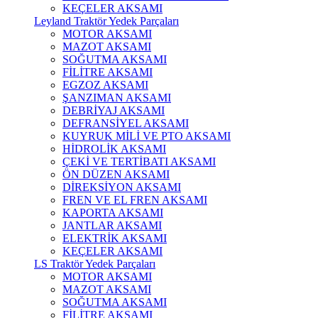
KEÇELER AKSAMI
Leyland Traktör Yedek Parçaları
MOTOR AKSAMI
MAZOT AKSAMI
SOĞUTMA AKSAMI
FİLİTRE AKSAMI
EGZOZ AKSAMI
ŞANZIMAN AKSAMI
DEBRİYAJ AKSAMI
DEFRANSİYEL AKSAMI
KUYRUK MİLİ VE PTO AKSAMI
HİDROLİK AKSAMI
ÇEKİ VE TERTİBATI AKSAMI
ÖN DÜZEN AKSAMI
DİREKSİYON AKSAMI
FREN VE EL FREN AKSAMI
KAPORTA AKSAMI
JANTLAR AKSAMI
ELEKTRİK AKSAMI
KEÇELER AKSAMI
LS Traktör Yedek Parçaları
MOTOR AKSAMI
MAZOT AKSAMI
SOĞUTMA AKSAMI
FİLİTRE AKSAMI