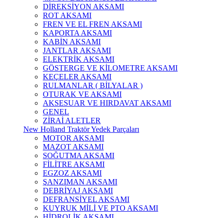
DİREKSİYON AKSAMI
ROT AKSAMI
FREN VE EL FREN AKSAMI
KAPORTA AKSAMI
KABİN AKSAMI
JANTLAR AKSAMI
ELEKTRİK AKSAMI
GÖSTERGE VE KİLOMETRE AKSAMI
KEÇELER AKSAMI
RULMANLAR ( BİLYALAR )
OTURAK VE AKSAMI
AKSESUAR VE HIRDAVAT AKSAMI
GENEL
ZİRAİ ALETLER
New Holland Traktör Yedek Parçaları
MOTOR AKSAMI
MAZOT AKSAMI
SOĞUTMA AKSAMI
FİLİTRE AKSAMI
EGZOZ AKSAMI
ŞANZIMAN AKSAMI
DEBRİYAJ AKSAMI
DEFRANSİYEL AKSAMI
KUYRUK MİLİ VE PTO AKSAMI
HİDROLİK AKSAMI