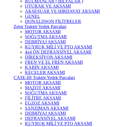
RULMANLAR ( BİLYALAR )
OTURAK VE AKSAMI
AKSESUAR VE HIRDAVAT AKSAMI
GENEL
DONALDSON FİLİTRELER
Zetor Traktör Yedek Parçaları
MOTOR AKSAMI
SOĞUTMA AKSAMI
DEBRİYAJ AKSAMI
KUYRUK MİLİ VE PTO AKSAMI
4x4 ÖN DEFRANSİYEL AKSAMI
DİREKSİYON AKSAMI
FREN VE EL FREN AKSAMI
KABİN AKSAMI
KEÇELER AKSAMI
CASE-IH Traktör Yedek Parçaları
MOTOR AKSAMI
MAZOT AKSAMI
SOĞUTMA AKSAMI
FİLİTRE AKSAMI
EGZOZ AKSAMI
ŞANZIMAN AKSAMI
DEBRİYAJ AKSAMI
DEFRANSİYEL AKSAMI
KUYRUK MİLİ VE PTO AKSAMI