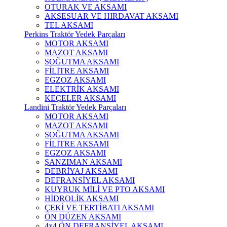
OTURAK VE AKSAMI
AKSESUAR VE HIRDAVAT AKSAMI
TEL AKSAMI
Perkins Traktör Yedek Parçaları
MOTOR AKSAMI
MAZOT AKSAMI
SOĞUTMA AKSAMI
FİLİTRE AKSAMI
EGZOZ AKSAMI
ELEKTRİK AKSAMI
KEÇELER AKSAMI
Landini Traktör Yedek Parçaları
MOTOR AKSAMI
MAZOT AKSAMI
SOĞUTMA AKSAMI
FİLİTRE AKSAMI
EGZOZ AKSAMI
ŞANZIMAN AKSAMI
DEBRİYAJ AKSAMI
DEFRANSİYEL AKSAMI
KUYRUK MİLİ VE PTO AKSAMI
HİDROLİK AKSAMI
ÇEKİ VE TERTİBATI AKSAMI
ÖN DÜZEN AKSAMI
4x4 ÖN DEFRANSİYEL AKSAMI