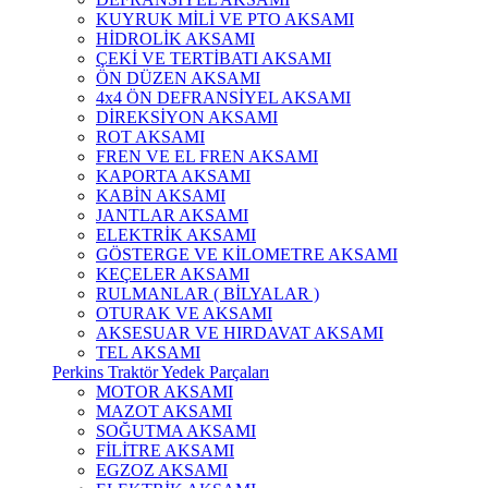
KUYRUK MİLİ VE PTO AKSAMI
HİDROLİK AKSAMI
ÇEKİ VE TERTİBATI AKSAMI
ÖN DÜZEN AKSAMI
4x4 ÖN DEFRANSİYEL AKSAMI
DİREKSİYON AKSAMI
ROT AKSAMI
FREN VE EL FREN AKSAMI
KAPORTA AKSAMI
KABİN AKSAMI
JANTLAR AKSAMI
ELEKTRİK AKSAMI
GÖSTERGE VE KİLOMETRE AKSAMI
KEÇELER AKSAMI
RULMANLAR ( BİLYALAR )
OTURAK VE AKSAMI
AKSESUAR VE HIRDAVAT AKSAMI
TEL AKSAMI
Perkins Traktör Yedek Parçaları
MOTOR AKSAMI
MAZOT AKSAMI
SOĞUTMA AKSAMI
FİLİTRE AKSAMI
EGZOZ AKSAMI