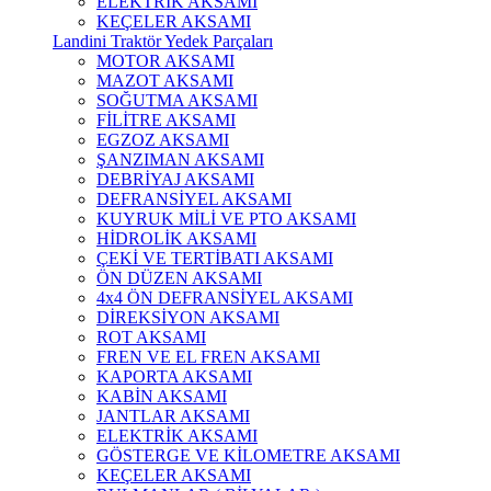
ELEKTRİK AKSAMI
KEÇELER AKSAMI
Landini Traktör Yedek Parçaları
MOTOR AKSAMI
MAZOT AKSAMI
SOĞUTMA AKSAMI
FİLİTRE AKSAMI
EGZOZ AKSAMI
ŞANZIMAN AKSAMI
DEBRİYAJ AKSAMI
DEFRANSİYEL AKSAMI
KUYRUK MİLİ VE PTO AKSAMI
HİDROLİK AKSAMI
ÇEKİ VE TERTİBATI AKSAMI
ÖN DÜZEN AKSAMI
4x4 ÖN DEFRANSİYEL AKSAMI
DİREKSİYON AKSAMI
ROT AKSAMI
FREN VE EL FREN AKSAMI
KAPORTA AKSAMI
KABİN AKSAMI
JANTLAR AKSAMI
ELEKTRİK AKSAMI
GÖSTERGE VE KİLOMETRE AKSAMI
KEÇELER AKSAMI