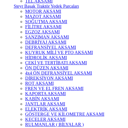
TEL AKSAMI
Steyr Başak Traktör Yedek Parçaları
MOTOR AKSAMI
MAZOT AKSAMI
SOĞUTMA AKSAMI
FİLİTRE AKSAMI
EGZOZ AKSAMI
ŞANZIMAN AKSAMI
DEBRİYAJ AKSAMI
DEFRANSİYEL AKSAMI
KUYRUK MİLİ VE PTO AKSAMI
HİDROLİK AKSAMI
ÇEKİ VE TERTİBATI AKSAMI
ÖN DÜZEN AKSAMI
4x4 ÖN DEFRANSİYEL AKSAMI
DİREKSİYON AKSAMI
ROT AKSAMI
FREN VE EL FREN AKSAMI
KAPORTA AKSAMI
KABİN AKSAMI
JANTLAR AKSAMI
ELEKTRİK AKSAMI
GÖSTERGE VE KİLOMETRE AKSAMI
KEÇELER AKSAMI
RULMANLAR ( BİLYALAR )