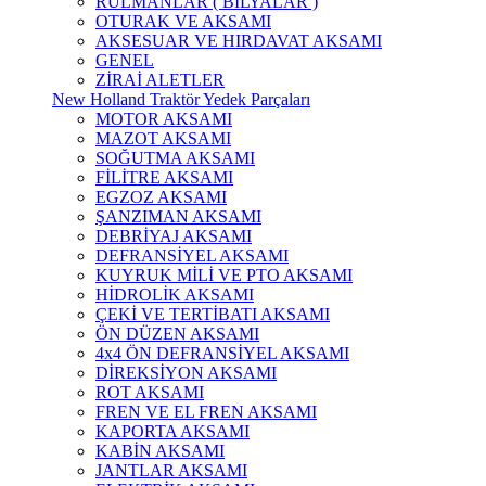
RULMANLAR ( BİLYALAR )
OTURAK VE AKSAMI
AKSESUAR VE HIRDAVAT AKSAMI
GENEL
ZİRAİ ALETLER
New Holland Traktör Yedek Parçaları
MOTOR AKSAMI
MAZOT AKSAMI
SOĞUTMA AKSAMI
FİLİTRE AKSAMI
EGZOZ AKSAMI
ŞANZIMAN AKSAMI
DEBRİYAJ AKSAMI
DEFRANSİYEL AKSAMI
KUYRUK MİLİ VE PTO AKSAMI
HİDROLİK AKSAMI
ÇEKİ VE TERTİBATI AKSAMI
ÖN DÜZEN AKSAMI
4x4 ÖN DEFRANSİYEL AKSAMI
DİREKSİYON AKSAMI
ROT AKSAMI
FREN VE EL FREN AKSAMI
KAPORTA AKSAMI
KABİN AKSAMI
JANTLAR AKSAMI