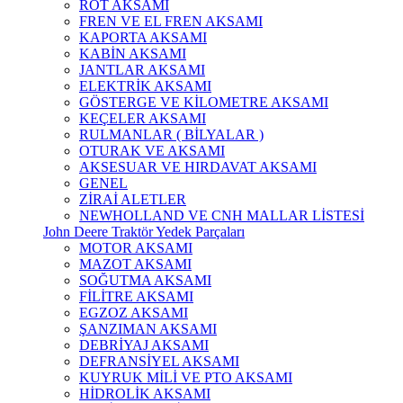
ROT AKSAMI
FREN VE EL FREN AKSAMI
KAPORTA AKSAMI
KABİN AKSAMI
JANTLAR AKSAMI
ELEKTRİK AKSAMI
GÖSTERGE VE KİLOMETRE AKSAMI
KEÇELER AKSAMI
RULMANLAR ( BİLYALAR )
OTURAK VE AKSAMI
AKSESUAR VE HIRDAVAT AKSAMI
GENEL
ZİRAİ ALETLER
NEWHOLLAND VE CNH MALLAR LİSTESİ
John Deere Traktör Yedek Parçaları
MOTOR AKSAMI
MAZOT AKSAMI
SOĞUTMA AKSAMI
FİLİTRE AKSAMI
EGZOZ AKSAMI
ŞANZIMAN AKSAMI
DEBRİYAJ AKSAMI
DEFRANSİYEL AKSAMI
KUYRUK MİLİ VE PTO AKSAMI
HİDROLİK AKSAMI