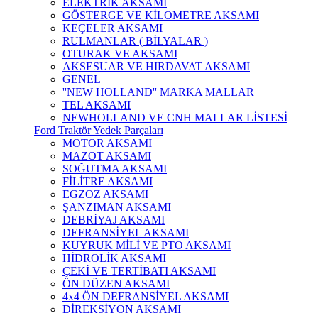
ELEKTRİK AKSAMI
GÖSTERGE VE KİLOMETRE AKSAMI
KEÇELER AKSAMI
RULMANLAR ( BİLYALAR )
OTURAK VE AKSAMI
AKSESUAR VE HIRDAVAT AKSAMI
GENEL
''NEW HOLLAND'' MARKA MALLAR
TEL AKSAMI
NEWHOLLAND VE CNH MALLAR LİSTESİ
Ford Traktör Yedek Parçaları
MOTOR AKSAMI
MAZOT AKSAMI
SOĞUTMA AKSAMI
FİLİTRE AKSAMI
EGZOZ AKSAMI
ŞANZIMAN AKSAMI
DEBRİYAJ AKSAMI
DEFRANSİYEL AKSAMI
KUYRUK MİLİ VE PTO AKSAMI
HİDROLİK AKSAMI
ÇEKİ VE TERTİBATI AKSAMI
ÖN DÜZEN AKSAMI
4x4 ÖN DEFRANSİYEL AKSAMI
DİREKSİYON AKSAMI