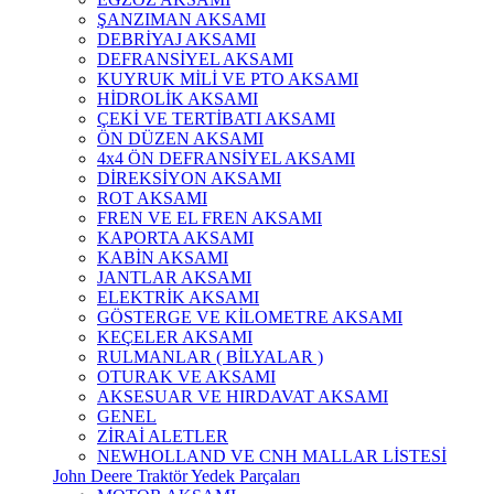
ŞANZIMAN AKSAMI
DEBRİYAJ AKSAMI
DEFRANSİYEL AKSAMI
KUYRUK MİLİ VE PTO AKSAMI
HİDROLİK AKSAMI
ÇEKİ VE TERTİBATI AKSAMI
ÖN DÜZEN AKSAMI
4x4 ÖN DEFRANSİYEL AKSAMI
DİREKSİYON AKSAMI
ROT AKSAMI
FREN VE EL FREN AKSAMI
KAPORTA AKSAMI
KABİN AKSAMI
JANTLAR AKSAMI
ELEKTRİK AKSAMI
GÖSTERGE VE KİLOMETRE AKSAMI
KEÇELER AKSAMI
RULMANLAR ( BİLYALAR )
OTURAK VE AKSAMI
AKSESUAR VE HIRDAVAT AKSAMI
GENEL
ZİRAİ ALETLER
NEWHOLLAND VE CNH MALLAR LİSTESİ
John Deere Traktör Yedek Parçaları