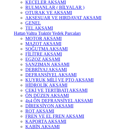
KEÇELER AKSAMI
RULMANLAR ( BİLYALAR )
OTURAK VE AKSAMI
AKSESUAR VE HIRDAVAT AKSAMI
GENEL
TEL AKSAMI
Hattat-Valtra Traktör Yedek Parçaları
MOTOR AKSAMI
MAZOT AKSAMI
SOĞUTMA AKSAMI
FİLİTRE AKSAMI
EGZOZ AKSAMI
ŞANZIMAN AKSAMI
DEBRİYAJ AKSAMI
DEFRANSİYEL AKSAMI
KUYRUK MİLİ VE PTO AKSAMI
HİDROLİK AKSAMI
ÇEKİ VE TERTİBATI AKSAMI
ÖN DÜZEN AKSAMI
4x4 ÖN DEFRANSİYEL AKSAMI
DİREKSİYON AKSAMI
ROT AKSAMI
FREN VE EL FREN AKSAMI
KAPORTA AKSAMI
KABİN AKSAMI