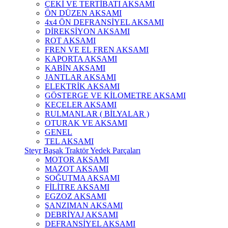
ÇEKİ VE TERTİBATI AKSAMI
ÖN DÜZEN AKSAMI
4x4 ÖN DEFRANSİYEL AKSAMI
DİREKSİYON AKSAMI
ROT AKSAMI
FREN VE EL FREN AKSAMI
KAPORTA AKSAMI
KABİN AKSAMI
JANTLAR AKSAMI
ELEKTRİK AKSAMI
GÖSTERGE VE KİLOMETRE AKSAMI
KEÇELER AKSAMI
RULMANLAR ( BİLYALAR )
OTURAK VE AKSAMI
GENEL
TEL AKSAMI
Steyr Başak Traktör Yedek Parçaları
MOTOR AKSAMI
MAZOT AKSAMI
SOĞUTMA AKSAMI
FİLİTRE AKSAMI
EGZOZ AKSAMI
ŞANZIMAN AKSAMI
DEBRİYAJ AKSAMI
DEFRANSİYEL AKSAMI