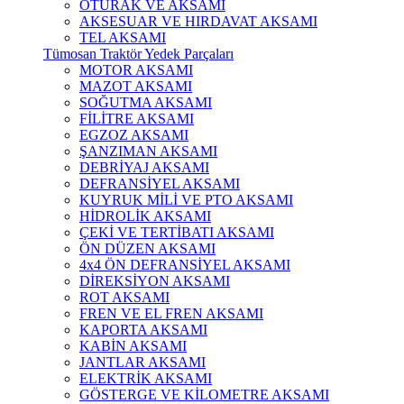
OTURAK VE AKSAMI
AKSESUAR VE HIRDAVAT AKSAMI
TEL AKSAMI
Tümosan Traktör Yedek Parçaları
MOTOR AKSAMI
MAZOT AKSAMI
SOĞUTMA AKSAMI
FİLİTRE AKSAMI
EGZOZ AKSAMI
ŞANZIMAN AKSAMI
DEBRİYAJ AKSAMI
DEFRANSİYEL AKSAMI
KUYRUK MİLİ VE PTO AKSAMI
HİDROLİK AKSAMI
ÇEKİ VE TERTİBATI AKSAMI
ÖN DÜZEN AKSAMI
4x4 ÖN DEFRANSİYEL AKSAMI
DİREKSİYON AKSAMI
ROT AKSAMI
FREN VE EL FREN AKSAMI
KAPORTA AKSAMI
KABİN AKSAMI
JANTLAR AKSAMI
ELEKTRİK AKSAMI
GÖSTERGE VE KİLOMETRE AKSAMI