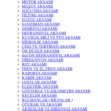
MOTOR AKSAMI
MAZOT AKSAMI
SOĞUTMA AKSAMI
FİLİTRE AKSAMI
EGZOZ AKSAMI
ŞANZIMAN AKSAMI
DEBRİYAJ AKSAMI
DEFRANSİYEL AKSAMI
KUYRUK MİLİ VE PTO AKSAMI
HİDROLİK AKSAMI
ÇEKİ VE TERTİBATI AKSAMI
ÖN DÜZEN AKSAMI
4x4 ÖN DEFRANSİYEL AKSAMI
DİREKSİYON AKSAMI
ROT AKSAMI
FREN VE EL FREN AKSAMI
KAPORTA AKSAMI
KABİN AKSAMI
JANTLAR AKSAMI
ELEKTRİK AKSAMI
GÖSTERGE VE KİLOMETRE AKSAMI
KEÇELER AKSAMI
RULMANLAR ( BİLYALAR )
OTURAK VE AKSAMI
AKSESUAR VE HIRDAVAT AKSAMI