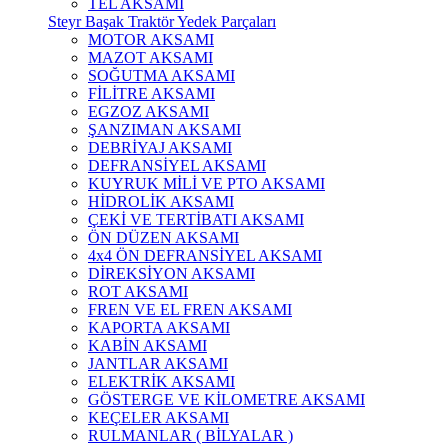
TEL AKSAMI
Steyr Başak Traktör Yedek Parçaları
MOTOR AKSAMI
MAZOT AKSAMI
SOĞUTMA AKSAMI
FİLİTRE AKSAMI
EGZOZ AKSAMI
ŞANZIMAN AKSAMI
DEBRİYAJ AKSAMI
DEFRANSİYEL AKSAMI
KUYRUK MİLİ VE PTO AKSAMI
HİDROLİK AKSAMI
ÇEKİ VE TERTİBATI AKSAMI
ÖN DÜZEN AKSAMI
4x4 ÖN DEFRANSİYEL AKSAMI
DİREKSİYON AKSAMI
ROT AKSAMI
FREN VE EL FREN AKSAMI
KAPORTA AKSAMI
KABİN AKSAMI
JANTLAR AKSAMI
ELEKTRİK AKSAMI
GÖSTERGE VE KİLOMETRE AKSAMI
KEÇELER AKSAMI
RULMANLAR ( BİLYALAR )