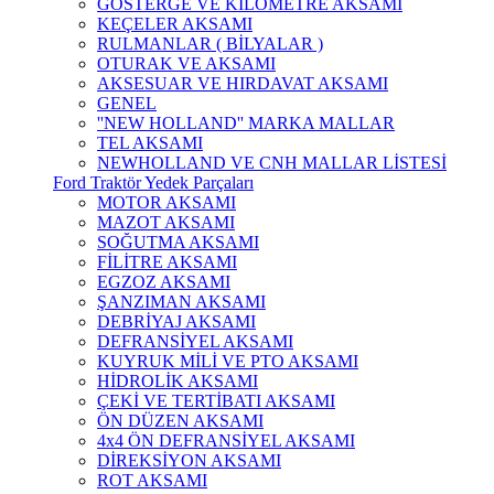
GÖSTERGE VE KİLOMETRE AKSAMI
KEÇELER AKSAMI
RULMANLAR ( BİLYALAR )
OTURAK VE AKSAMI
AKSESUAR VE HIRDAVAT AKSAMI
GENEL
''NEW HOLLAND'' MARKA MALLAR
TEL AKSAMI
NEWHOLLAND VE CNH MALLAR LİSTESİ
Ford Traktör Yedek Parçaları
MOTOR AKSAMI
MAZOT AKSAMI
SOĞUTMA AKSAMI
FİLİTRE AKSAMI
EGZOZ AKSAMI
ŞANZIMAN AKSAMI
DEBRİYAJ AKSAMI
DEFRANSİYEL AKSAMI
KUYRUK MİLİ VE PTO AKSAMI
HİDROLİK AKSAMI
ÇEKİ VE TERTİBATI AKSAMI
ÖN DÜZEN AKSAMI
4x4 ÖN DEFRANSİYEL AKSAMI
DİREKSİYON AKSAMI
ROT AKSAMI