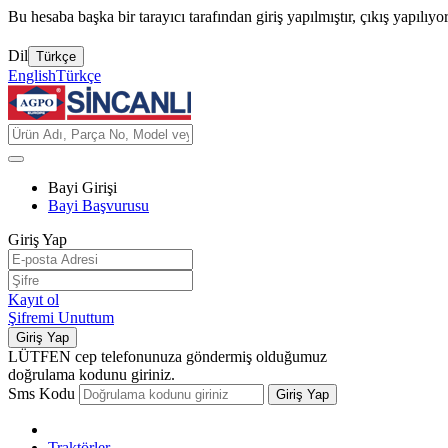
Bu hesaba başka bir tarayıcı tarafından giriş yapılmıştır, çıkış yapılıyor
Dil
Türkçe
English
Türkçe
Bayi Girişi
Bayi Başvurusu
Giriş Yap
Kayıt ol
Şifremi Unuttum
Giriş Yap
LÜTFEN cep telefonunuza göndermiş olduğumuz
doğrulama kodunu giriniz.
Sms Kodu
Giriş Yap
Traktörler