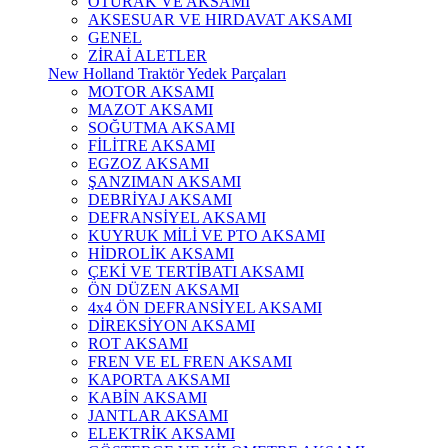
OTURAK VE AKSAMI
AKSESUAR VE HIRDAVAT AKSAMI
GENEL
ZİRAİ ALETLER
New Holland Traktör Yedek Parçaları
MOTOR AKSAMI
MAZOT AKSAMI
SOĞUTMA AKSAMI
FİLİTRE AKSAMI
EGZOZ AKSAMI
ŞANZIMAN AKSAMI
DEBRİYAJ AKSAMI
DEFRANSİYEL AKSAMI
KUYRUK MİLİ VE PTO AKSAMI
HİDROLİK AKSAMI
ÇEKİ VE TERTİBATI AKSAMI
ÖN DÜZEN AKSAMI
4x4 ÖN DEFRANSİYEL AKSAMI
DİREKSİYON AKSAMI
ROT AKSAMI
FREN VE EL FREN AKSAMI
KAPORTA AKSAMI
KABİN AKSAMI
JANTLAR AKSAMI
ELEKTRİK AKSAMI