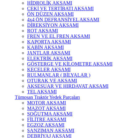
HİDROLİK AKSAMI
ÇEKİ VE TERTİBATI AKSAMI
ÖN DÜZEN AKSAMI
4x4 ÖN DEFRANSİYEL AKSAMI
DİREKSİYON AKSAMI
ROT AKSAMI
FREN VE EL FREN AKSAMI
KAPORTA AKSAMI
KABİN AKSAMI
JANTLAR AKSAMI
ELEKTRİK AKSAMI
GÖSTERGE VE KİLOMETRE AKSAMI
KEÇELER AKSAMI
RULMANLAR ( BİLYALAR )
OTURAK VE AKSAMI
AKSESUAR VE HIRDAVAT AKSAMI
TEL AKSAMI
Tümosan Traktör Yedek Parçaları
MOTOR AKSAMI
MAZOT AKSAMI
SOĞUTMA AKSAMI
FİLİTRE AKSAMI
EGZOZ AKSAMI
ŞANZIMAN AKSAMI
DEBRİYAJ AKSAMI