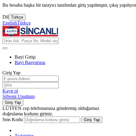
Bu hesaba başka bir tarayıcı tarafından giriş yapılmıştır, çıkış yapılıyor
Dil
Türkçe
English
Türkçe
Bayi Girişi
Bayi Başvurusu
Giriş Yap
Kayıt ol
Şifremi Unuttum
Giriş Yap
LÜTFEN cep telefonunuza göndermiş olduğumuz
doğrulama kodunu giriniz.
Sms Kodu
Giriş Yap
Traktörler