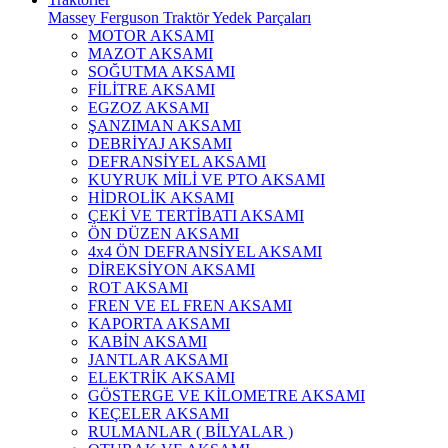
Massey Ferguson Traktör Yedek Parçaları
MOTOR AKSAMI
MAZOT AKSAMI
SOĞUTMA AKSAMI
FİLİTRE AKSAMI
EGZOZ AKSAMI
ŞANZIMAN AKSAMI
DEBRİYAJ AKSAMI
DEFRANSİYEL AKSAMI
KUYRUK MİLİ VE PTO AKSAMI
HİDROLİK AKSAMI
ÇEKİ VE TERTİBATI AKSAMI
ÖN DÜZEN AKSAMI
4x4 ÖN DEFRANSİYEL AKSAMI
DİREKSİYON AKSAMI
ROT AKSAMI
FREN VE EL FREN AKSAMI
KAPORTA AKSAMI
KABİN AKSAMI
JANTLAR AKSAMI
ELEKTRİK AKSAMI
GÖSTERGE VE KİLOMETRE AKSAMI
KEÇELER AKSAMI
RULMANLAR ( BİLYALAR )