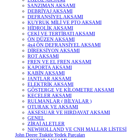
ŞANZIMAN AKSAMI
DEBRİYAJ AKSAMI
DEFRANSİYEL AKSAMI
KUYRUK MİLİ VE PTO AKSAMI
HİDROLİK AKSAMI
ÇEKİ VE TERTİBATI AKSAMI
ÖN DÜZEN AKSAMI
4x4 ÖN DEFRANSİYEL AKSAMI
DİREKSİYON AKSAMI
ROT AKSAMI
FREN VE EL FREN AKSAMI
KAPORTA AKSAMI
KABİN AKSAMI
JANTLAR AKSAMI
ELEKTRİK AKSAMI
GÖSTERGE VE KİLOMETRE AKSAMI
KEÇELER AKSAMI
RULMANLAR ( BİLYALAR )
OTURAK VE AKSAMI
AKSESUAR VE HIRDAVAT AKSAMI
GENEL
ZİRAİ ALETLER
NEWHOLLAND VE CNH MALLAR LİSTESİ
John Deere Traktör Yedek Parçaları