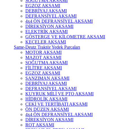
SOĞUTMA AKSAMI
EGZOZ AKSAMI
DEBRİYAJ AKSAMI
DEFRANSİYEL AKSAMI
4x4 ÖN DEFRANSİYEL AKSAMI
DİREKSİYON AKSAMI
ELEKTRİK AKSAMI
GÖSTERGE VE KİLOMETRE AKSAMI
KEÇELER AKSAMI
Same-Deutz Traktör Yedek Parçaları
MOTOR AKSAMI
MAZOT AKSAMI
SOĞUTMA AKSAMI
FİLİTRE AKSAMI
EGZOZ AKSAMI
ŞANZIMAN AKSAMI
DEBRİYAJ AKSAMI
DEFRANSİYEL AKSAMI
KUYRUK MİLİ VE PTO AKSAMI
HİDROLİK AKSAMI
ÇEKİ VE TERTİBATI AKSAMI
ÖN DÜZEN AKSAMI
4x4 ÖN DEFRANSİYEL AKSAMI
DİREKSİYON AKSAMI
ROT AKSAMI