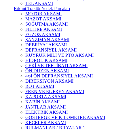
TEL AKSAMI
Erkunt Traktör Yedek Parçaları
MOTOR AKSAMI
MAZOT AKSAMI
SOĞUTMA AKSAMI
FİLİTRE AKSAMI
EGZOZ AKSAMI
ŞANZIMAN AKSAMI
DEBRİYAJ AKSAMI
DEFRANSİYEL AKSAMI
KUYRUK MİLİ VE PTO AKSAMI
HİDROLİK AKSAMI
ÇEKİ VE TERTİBATI AKSAMI
ÖN DÜZEN AKSAMI
4x4 ÖN DEFRANSİYEL AKSAMI
DİREKSİYON AKSAMI
ROT AKSAMI
FREN VE EL FREN AKSAMI
KAPORTA AKSAMI
KABİN AKSAMI
JANTLAR AKSAMI
ELEKTRİK AKSAMI
GÖSTERGE VE KİLOMETRE AKSAMI
KEÇELER AKSAMI
RULMANLAR ( BİLYALAR )