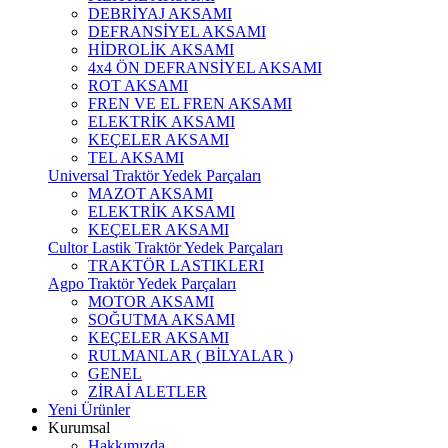
DEBRİYAJ AKSAMI
DEFRANSİYEL AKSAMI
HİDROLİK AKSAMI
4x4 ÖN DEFRANSİYEL AKSAMI
ROT AKSAMI
FREN VE EL FREN AKSAMI
ELEKTRİK AKSAMI
KEÇELER AKSAMI
TEL AKSAMI
Universal Traktör Yedek Parçaları
MAZOT AKSAMI
ELEKTRİK AKSAMI
KEÇELER AKSAMI
Cultor Lastik Traktör Yedek Parçaları
TRAKTÖR LASTIKLERI
Agpo Traktör Yedek Parçaları
MOTOR AKSAMI
SOĞUTMA AKSAMI
KEÇELER AKSAMI
RULMANLAR ( BİLYALAR )
GENEL
ZİRAİ ALETLER
Yeni Ürünler
Kurumsal
Hakkımızda