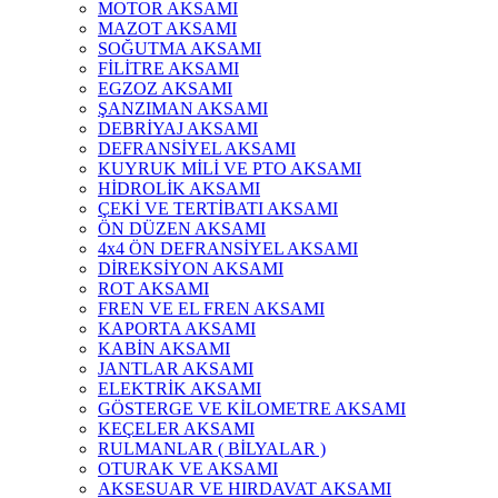
MOTOR AKSAMI
MAZOT AKSAMI
SOĞUTMA AKSAMI
FİLİTRE AKSAMI
EGZOZ AKSAMI
ŞANZIMAN AKSAMI
DEBRİYAJ AKSAMI
DEFRANSİYEL AKSAMI
KUYRUK MİLİ VE PTO AKSAMI
HİDROLİK AKSAMI
ÇEKİ VE TERTİBATI AKSAMI
ÖN DÜZEN AKSAMI
4x4 ÖN DEFRANSİYEL AKSAMI
DİREKSİYON AKSAMI
ROT AKSAMI
FREN VE EL FREN AKSAMI
KAPORTA AKSAMI
KABİN AKSAMI
JANTLAR AKSAMI
ELEKTRİK AKSAMI
GÖSTERGE VE KİLOMETRE AKSAMI
KEÇELER AKSAMI
RULMANLAR ( BİLYALAR )
OTURAK VE AKSAMI
AKSESUAR VE HIRDAVAT AKSAMI