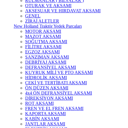
RULMANLAR ( BİLYALAR )
OTURAK VE AKSAMI
AKSESUAR VE HIRDAVAT AKSAMI
GENEL
ZİRAİ ALETLER
New Holland Traktör Yedek Parçaları
MOTOR AKSAMI
MAZOT AKSAMI
SOĞUTMA AKSAMI
FİLİTRE AKSAMI
EGZOZ AKSAMI
ŞANZIMAN AKSAMI
DEBRİYAJ AKSAMI
DEFRANSİYEL AKSAMI
KUYRUK MİLİ VE PTO AKSAMI
HİDROLİK AKSAMI
ÇEKİ VE TERTİBATI AKSAMI
ÖN DÜZEN AKSAMI
4x4 ÖN DEFRANSİYEL AKSAMI
DİREKSİYON AKSAMI
ROT AKSAMI
FREN VE EL FREN AKSAMI
KAPORTA AKSAMI
KABİN AKSAMI
JANTLAR AKSAMI