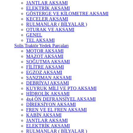
JANTLAR AKSAMI
ELEKTRİK AKSAMI
GÖSTERGE VE KİLOMETRE AKSAMI
KEÇELER AKSAMI
RULMANLAR ( BİLYALAR )
OTURAK VE AKSAMI
GENEL
TEL AKSAMI
Solis Traktör Yedek Parçaları
MOTOR AKSAMI
MAZOT AKSAMI
SOĞUTMA AKSAMI
FİLİTRE AKSAMI
EGZOZ AKSAMI
ŞANZIMAN AKSAMI
DEBRİYAJ AKSAMI
KUYRUK MİLİ VE PTO AKSAMI
HİDROLİK AKSAMI
4x4 ÖN DEFRANSİYEL AKSAMI
DİREKSİYON AKSAMI
FREN VE EL FREN AKSAMI
KABİN AKSAMI
JANTLAR AKSAMI
ELEKTRİK AKSAMI
RULMANLAR ( BİLYALAR )