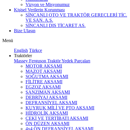
Vizyon ve Misyonumuz
Kişisel Verilerin Korunması
SİNCANLI OTO VE TRAKTÖR GEREÇLERİ TİC.
VE SAN. A.Ş.
SİNCANLI DIŞ TİCARET AŞ.
Bize Ulaşın
Menü
English
Türkçe
Traktörler
Massey Ferguson Traktör Yedek Parçaları
MOTOR AKSAMI
MAZOT AKSAMI
SOĞUTMA AKSAMI
FİLİTRE AKSAMI
EGZOZ AKSAMI
ŞANZIMAN AKSAMI
DEBRİYAJ AKSAMI
DEFRANSİYEL AKSAMI
KUYRUK MİLİ VE PTO AKSAMI
HİDROLİK AKSAMI
ÇEKİ VE TERTİBATI AKSAMI
ÖN DÜZEN AKSAMI
4x4 ÖN DEFRANSİYEL AKSAMI