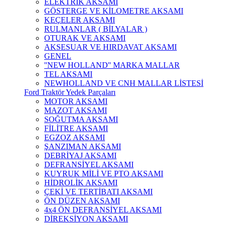
ELEKTRİK AKSAMI
GÖSTERGE VE KİLOMETRE AKSAMI
KEÇELER AKSAMI
RULMANLAR ( BİLYALAR )
OTURAK VE AKSAMI
AKSESUAR VE HIRDAVAT AKSAMI
GENEL
''NEW HOLLAND'' MARKA MALLAR
TEL AKSAMI
NEWHOLLAND VE CNH MALLAR LİSTESİ
Ford Traktör Yedek Parçaları
MOTOR AKSAMI
MAZOT AKSAMI
SOĞUTMA AKSAMI
FİLİTRE AKSAMI
EGZOZ AKSAMI
ŞANZIMAN AKSAMI
DEBRİYAJ AKSAMI
DEFRANSİYEL AKSAMI
KUYRUK MİLİ VE PTO AKSAMI
HİDROLİK AKSAMI
ÇEKİ VE TERTİBATI AKSAMI
ÖN DÜZEN AKSAMI
4x4 ÖN DEFRANSİYEL AKSAMI
DİREKSİYON AKSAMI