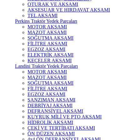
OTURAK VE AKSAMI
AKSESUAR VE HIRDAVAT AKSAMI
TEL AKSAMI
Perkins Traktör Yedek Parçaları
MOTOR AKSAMI
MAZOT AKSAMI
SOĞUTMA AKSAMI
FİLİTRE AKSAMI
EGZOZ AKSAMI
ELEKTRİK AKSAMI
KEÇELER AKSAMI
Landini Traktör Yedek Parçaları
MOTOR AKSAMI
MAZOT AKSAMI
SOĞUTMA AKSAMI
FİLİTRE AKSAMI
EGZOZ AKSAMI
ŞANZIMAN AKSAMI
DEBRİYAJ AKSAMI
DEFRANSİYEL AKSAMI
KUYRUK MİLİ VE PTO AKSAMI
HİDROLİK AKSAMI
ÇEKİ VE TERTİBATI AKSAMI
ÖN DÜZEN AKSAMI
4x4 ÖN DEFRANSİYEL AKSAMI