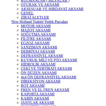
RULMANLAR ( BİLYALAR )
OTURAK VE AKSAMI
AKSESUAR VE HIRDAVAT AKSAMI
GENEL
ZİRAİ ALETLER
New Holland Traktör Yedek Parçaları
MOTOR AKSAMI
MAZOT AKSAMI
SOĞUTMA AKSAMI
FİLİTRE AKSAMI
EGZOZ AKSAMI
ŞANZIMAN AKSAMI
DEBRİYAJ AKSAMI
DEFRANSİYEL AKSAMI
KUYRUK MİLİ VE PTO AKSAMI
HİDROLİK AKSAMI
ÇEKİ VE TERTİBATI AKSAMI
ÖN DÜZEN AKSAMI
4x4 ÖN DEFRANSİYEL AKSAMI
DİREKSİYON AKSAMI
ROT AKSAMI
FREN VE EL FREN AKSAMI
KAPORTA AKSAMI
KABİN AKSAMI
JANTLAR AKSAMI