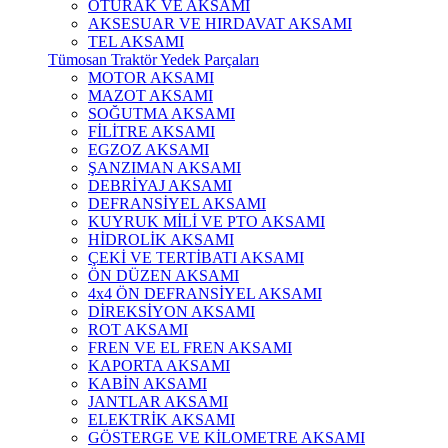
OTURAK VE AKSAMI
AKSESUAR VE HIRDAVAT AKSAMI
TEL AKSAMI
Tümosan Traktör Yedek Parçaları
MOTOR AKSAMI
MAZOT AKSAMI
SOĞUTMA AKSAMI
FİLİTRE AKSAMI
EGZOZ AKSAMI
ŞANZIMAN AKSAMI
DEBRİYAJ AKSAMI
DEFRANSİYEL AKSAMI
KUYRUK MİLİ VE PTO AKSAMI
HİDROLİK AKSAMI
ÇEKİ VE TERTİBATI AKSAMI
ÖN DÜZEN AKSAMI
4x4 ÖN DEFRANSİYEL AKSAMI
DİREKSİYON AKSAMI
ROT AKSAMI
FREN VE EL FREN AKSAMI
KAPORTA AKSAMI
KABİN AKSAMI
JANTLAR AKSAMI
ELEKTRİK AKSAMI
GÖSTERGE VE KİLOMETRE AKSAMI