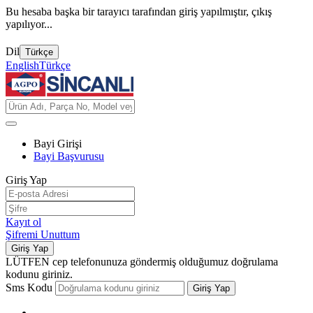
Bu hesaba başka bir tarayıcı tarafından giriş yapılmıştır, çıkış
yapılıyor...
Dil
Türkçe
English
Türkçe
Bayi Girişi
Bayi Başvurusu
Giriş Yap
Kayıt ol
Şifremi Unuttum
Giriş Yap
LÜTFEN cep telefonunuza göndermiş olduğumuz doğrulama
kodunu giriniz.
Sms Kodu
Giriş Yap