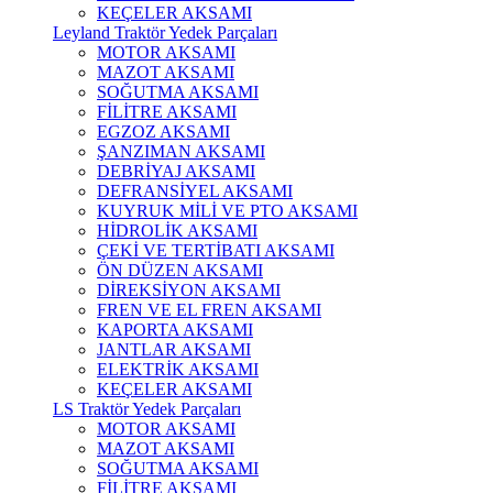
KEÇELER AKSAMI
Leyland Traktör Yedek Parçaları
MOTOR AKSAMI
MAZOT AKSAMI
SOĞUTMA AKSAMI
FİLİTRE AKSAMI
EGZOZ AKSAMI
ŞANZIMAN AKSAMI
DEBRİYAJ AKSAMI
DEFRANSİYEL AKSAMI
KUYRUK MİLİ VE PTO AKSAMI
HİDROLİK AKSAMI
ÇEKİ VE TERTİBATI AKSAMI
ÖN DÜZEN AKSAMI
DİREKSİYON AKSAMI
FREN VE EL FREN AKSAMI
KAPORTA AKSAMI
JANTLAR AKSAMI
ELEKTRİK AKSAMI
KEÇELER AKSAMI
LS Traktör Yedek Parçaları
MOTOR AKSAMI
MAZOT AKSAMI
SOĞUTMA AKSAMI
FİLİTRE AKSAMI