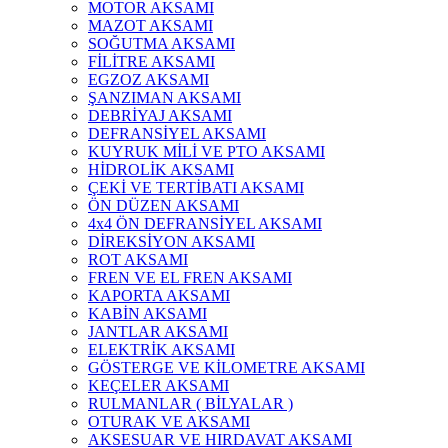
MOTOR AKSAMI
MAZOT AKSAMI
SOĞUTMA AKSAMI
FİLİTRE AKSAMI
EGZOZ AKSAMI
ŞANZIMAN AKSAMI
DEBRİYAJ AKSAMI
DEFRANSİYEL AKSAMI
KUYRUK MİLİ VE PTO AKSAMI
HİDROLİK AKSAMI
ÇEKİ VE TERTİBATI AKSAMI
ÖN DÜZEN AKSAMI
4x4 ÖN DEFRANSİYEL AKSAMI
DİREKSİYON AKSAMI
ROT AKSAMI
FREN VE EL FREN AKSAMI
KAPORTA AKSAMI
KABİN AKSAMI
JANTLAR AKSAMI
ELEKTRİK AKSAMI
GÖSTERGE VE KİLOMETRE AKSAMI
KEÇELER AKSAMI
RULMANLAR ( BİLYALAR )
OTURAK VE AKSAMI
AKSESUAR VE HIRDAVAT AKSAMI