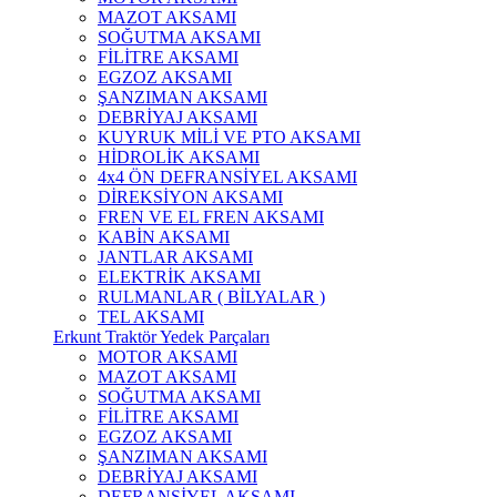
MAZOT AKSAMI
SOĞUTMA AKSAMI
FİLİTRE AKSAMI
EGZOZ AKSAMI
ŞANZIMAN AKSAMI
DEBRİYAJ AKSAMI
KUYRUK MİLİ VE PTO AKSAMI
HİDROLİK AKSAMI
4x4 ÖN DEFRANSİYEL AKSAMI
DİREKSİYON AKSAMI
FREN VE EL FREN AKSAMI
KABİN AKSAMI
JANTLAR AKSAMI
ELEKTRİK AKSAMI
RULMANLAR ( BİLYALAR )
TEL AKSAMI
Erkunt Traktör Yedek Parçaları
MOTOR AKSAMI
MAZOT AKSAMI
SOĞUTMA AKSAMI
FİLİTRE AKSAMI
EGZOZ AKSAMI
ŞANZIMAN AKSAMI
DEBRİYAJ AKSAMI
DEFRANSİYEL AKSAMI