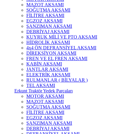
MAZOT AKSAMI
SOĞUTMA AKSAMI
FİLİTRE AKSAMI
EGZOZ AKSAMI
ŞANZIMAN AKSAMI
DEBRİYAJ AKSAMI
KUYRUK MİLİ VE PTO AKSAMI
HİDROLİK AKSAMI
4x4 ÖN DEFRANSİYEL AKSAMI
DİREKSİYON AKSAMI
FREN VE EL FREN AKSAMI
KABİN AKSAMI
JANTLAR AKSAMI
ELEKTRİK AKSAMI
RULMANLAR ( BİLYALAR )
TEL AKSAMI
Erkunt Traktör Yedek Parçaları
MOTOR AKSAMI
MAZOT AKSAMI
SOĞUTMA AKSAMI
FİLİTRE AKSAMI
EGZOZ AKSAMI
ŞANZIMAN AKSAMI
DEBRİYAJ AKSAMI
DEFRANSİYEL AKSAMI