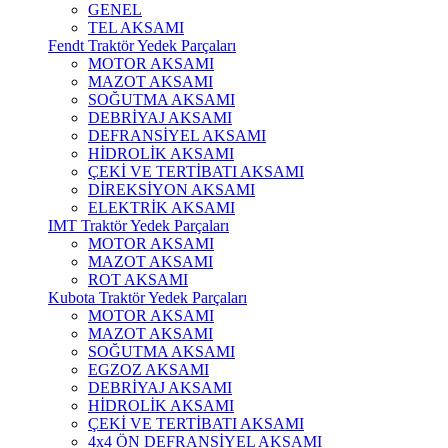
GENEL
TEL AKSAMI
Fendt Traktör Yedek Parçaları
MOTOR AKSAMI
MAZOT AKSAMI
SOĞUTMA AKSAMI
DEBRİYAJ AKSAMI
DEFRANSİYEL AKSAMI
HİDROLİK AKSAMI
ÇEKİ VE TERTİBATI AKSAMI
DİREKSİYON AKSAMI
ELEKTRİK AKSAMI
IMT Traktör Yedek Parçaları
MOTOR AKSAMI
MAZOT AKSAMI
ROT AKSAMI
Kubota Traktör Yedek Parçaları
MOTOR AKSAMI
MAZOT AKSAMI
SOĞUTMA AKSAMI
EGZOZ AKSAMI
DEBRİYAJ AKSAMI
HİDROLİK AKSAMI
ÇEKİ VE TERTİBATI AKSAMI
4x4 ÖN DEFRANSİYEL AKSAMI