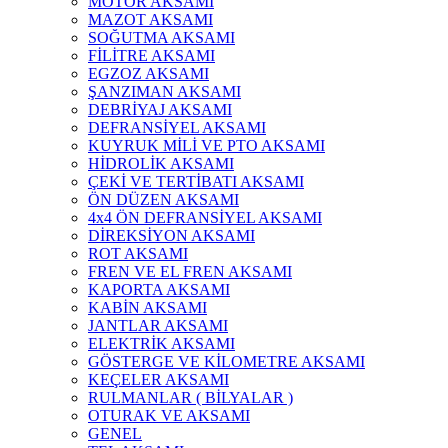
MOTOR AKSAMI
MAZOT AKSAMI
SOĞUTMA AKSAMI
FİLİTRE AKSAMI
EGZOZ AKSAMI
ŞANZIMAN AKSAMI
DEBRİYAJ AKSAMI
DEFRANSİYEL AKSAMI
KUYRUK MİLİ VE PTO AKSAMI
HİDROLİK AKSAMI
ÇEKİ VE TERTİBATI AKSAMI
ÖN DÜZEN AKSAMI
4x4 ÖN DEFRANSİYEL AKSAMI
DİREKSİYON AKSAMI
ROT AKSAMI
FREN VE EL FREN AKSAMI
KAPORTA AKSAMI
KABİN AKSAMI
JANTLAR AKSAMI
ELEKTRİK AKSAMI
GÖSTERGE VE KİLOMETRE AKSAMI
KEÇELER AKSAMI
RULMANLAR ( BİLYALAR )
OTURAK VE AKSAMI
GENEL