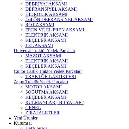
DEBRİYAJ AKSAMI
DEFRANSİYEL AKSAMI
HİDROLİK AKSAMI
4x4 ÖN DEFRANSİYEL AKSAMI
ROT AKSAMI
FREN VE EL FREN AKSAMI
ELEKTRİK AKSAMI
KEÇELER AKSAMI
TEL AKSAMI
Universal Traktör Yedek Parçaları
MAZOT AKSAMI
ELEKTRİK AKSAMI
KEÇELER AKSAMI
Cultor Lastik Traktör Yedek Parçaları
TRAKTÖR LASTIKLERI
Agpo Traktör Yedek Parçaları
MOTOR AKSAMI
SOĞUTMA AKSAMI
KEÇELER AKSAMI
RULMANLAR ( BİLYALAR )
GENEL
ZİRAİ ALETLER
Yeni Ürünler
Kurumsal
Hakkımızda