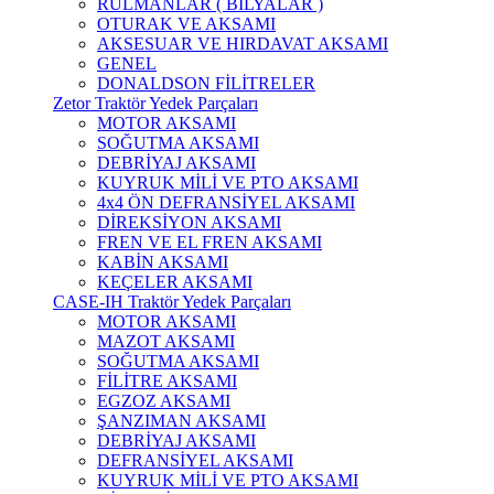
RULMANLAR ( BİLYALAR )
OTURAK VE AKSAMI
AKSESUAR VE HIRDAVAT AKSAMI
GENEL
DONALDSON FİLİTRELER
Zetor Traktör Yedek Parçaları
MOTOR AKSAMI
SOĞUTMA AKSAMI
DEBRİYAJ AKSAMI
KUYRUK MİLİ VE PTO AKSAMI
4x4 ÖN DEFRANSİYEL AKSAMI
DİREKSİYON AKSAMI
FREN VE EL FREN AKSAMI
KABİN AKSAMI
KEÇELER AKSAMI
CASE-IH Traktör Yedek Parçaları
MOTOR AKSAMI
MAZOT AKSAMI
SOĞUTMA AKSAMI
FİLİTRE AKSAMI
EGZOZ AKSAMI
ŞANZIMAN AKSAMI
DEBRİYAJ AKSAMI
DEFRANSİYEL AKSAMI
KUYRUK MİLİ VE PTO AKSAMI