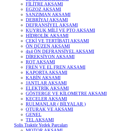
FİLİTRE AKSAMI
EGZOZ AKSAMI
ŞANZIMAN AKSAMI
DEBRİYAJ AKSAMI
DEFRANSİYEL AKSAMI
KUYRUK MİLİ VE PTO AKSAMI
HİDROLİK AKSAMI
ÇEKİ VE TERTİBATI AKSAMI
ÖN DÜZEN AKSAMI
4x4 ÖN DEFRANSİYEL AKSAMI
DİREKSİYON AKSAMI
ROT AKSAMI
FREN VE EL FREN AKSAMI
KAPORTA AKSAMI
KABİN AKSAMI
JANTLAR AKSAMI
ELEKTRİK AKSAMI
GÖSTERGE VE KİLOMETRE AKSAMI
KEÇELER AKSAMI
RULMANLAR ( BİLYALAR )
OTURAK VE AKSAMI
GENEL
TEL AKSAMI
Solis Traktör Yedek Parçaları
MOTOR AKSAMI