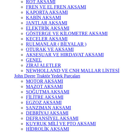
ROT AKSAMI
FREN VE EL FREN AKSAMI
KAPORTA AKSAMI
KABİN AKSAMI
JANTLAR AKSAMI
ELEKTRİK AKSAMI
GÖSTERGE VE KİLOMETRE AKSAMI
KEÇELER AKSAMI
RULMANLAR ( BİLYALAR )
OTURAK VE AKSAMI
AKSESUAR VE HIRDAVAT AKSAMI
GENEL
ZİRAİ ALETLER
NEWHOLLAND VE CNH MALLAR LİSTESİ
John Deere Traktör Yedek Parçaları
MOTOR AKSAMI
MAZOT AKSAMI
SOĞUTMA AKSAMI
FİLİTRE AKSAMI
EGZOZ AKSAMI
ŞANZIMAN AKSAMI
DEBRİYAJ AKSAMI
DEFRANSİYEL AKSAMI
KUYRUK MİLİ VE PTO AKSAMI
HİDROLİK AKSAMI