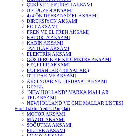
ÇEKİ VE TERTİBATI AKSAMI
ÖN DÜZEN AKSAMI
4x4 ÖN DEFRANSİYEL AKSAMI
DİREKSİYON AKSAMI
ROT AKSAMI
FREN VE EL FREN AKSAMI
KAPORTA AKSAMI
KABİN AKSAMI
JANTLAR AKSAMI
ELEKTRİK AKSAMI
GÖSTERGE VE KİLOMETRE AKSAMI
KEÇELER AKSAMI
RULMANLAR ( BİLYALAR )
OTURAK VE AKSAMI
AKSESUAR VE HIRDAVAT AKSAMI
GENEL
''NEW HOLLAND'' MARKA MALLAR
TEL AKSAMI
NEWHOLLAND VE CNH MALLAR LİSTESİ
Ford Traktör Yedek Parçaları
MOTOR AKSAMI
MAZOT AKSAMI
SOĞUTMA AKSAMI
FİLİTRE AKSAMI
EGZOZ AKSAMI