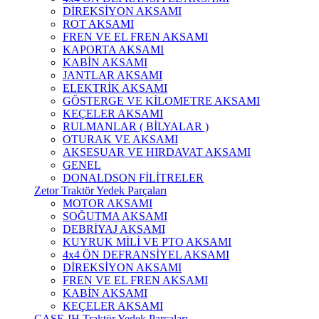
DİREKSİYON AKSAMI
ROT AKSAMI
FREN VE EL FREN AKSAMI
KAPORTA AKSAMI
KABİN AKSAMI
JANTLAR AKSAMI
ELEKTRİK AKSAMI
GÖSTERGE VE KİLOMETRE AKSAMI
KEÇELER AKSAMI
RULMANLAR ( BİLYALAR )
OTURAK VE AKSAMI
AKSESUAR VE HIRDAVAT AKSAMI
GENEL
DONALDSON FİLİTRELER
Zetor Traktör Yedek Parçaları
MOTOR AKSAMI
SOĞUTMA AKSAMI
DEBRİYAJ AKSAMI
KUYRUK MİLİ VE PTO AKSAMI
4x4 ÖN DEFRANSİYEL AKSAMI
DİREKSİYON AKSAMI
FREN VE EL FREN AKSAMI
KABİN AKSAMI
KEÇELER AKSAMI
CASE-IH Traktör Yedek Parçaları