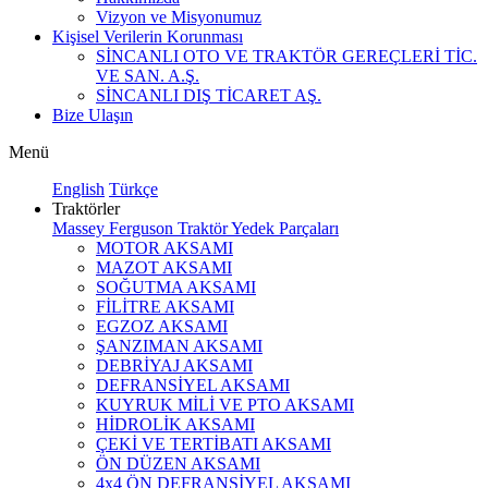
Vizyon ve Misyonumuz
Kişisel Verilerin Korunması
SİNCANLI OTO VE TRAKTÖR GEREÇLERİ TİC.
VE SAN. A.Ş.
SİNCANLI DIŞ TİCARET AŞ.
Bize Ulaşın
Menü
English
Türkçe
Traktörler
Massey Ferguson Traktör Yedek Parçaları
MOTOR AKSAMI
MAZOT AKSAMI
SOĞUTMA AKSAMI
FİLİTRE AKSAMI
EGZOZ AKSAMI
ŞANZIMAN AKSAMI
DEBRİYAJ AKSAMI
DEFRANSİYEL AKSAMI
KUYRUK MİLİ VE PTO AKSAMI
HİDROLİK AKSAMI
ÇEKİ VE TERTİBATI AKSAMI
ÖN DÜZEN AKSAMI
4x4 ÖN DEFRANSİYEL AKSAMI