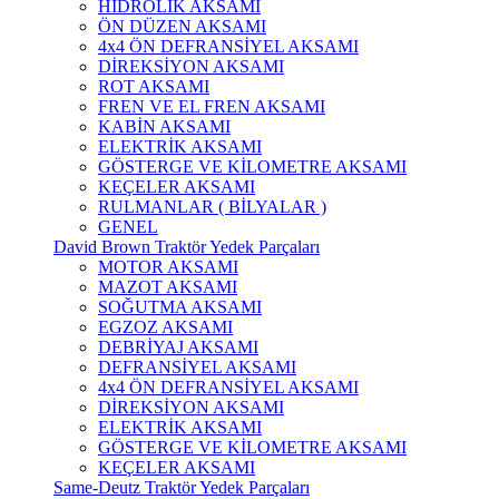
HİDROLİK AKSAMI
ÖN DÜZEN AKSAMI
4x4 ÖN DEFRANSİYEL AKSAMI
DİREKSİYON AKSAMI
ROT AKSAMI
FREN VE EL FREN AKSAMI
KABİN AKSAMI
ELEKTRİK AKSAMI
GÖSTERGE VE KİLOMETRE AKSAMI
KEÇELER AKSAMI
RULMANLAR ( BİLYALAR )
GENEL
David Brown Traktör Yedek Parçaları
MOTOR AKSAMI
MAZOT AKSAMI
SOĞUTMA AKSAMI
EGZOZ AKSAMI
DEBRİYAJ AKSAMI
DEFRANSİYEL AKSAMI
4x4 ÖN DEFRANSİYEL AKSAMI
DİREKSİYON AKSAMI
ELEKTRİK AKSAMI
GÖSTERGE VE KİLOMETRE AKSAMI
KEÇELER AKSAMI
Same-Deutz Traktör Yedek Parçaları