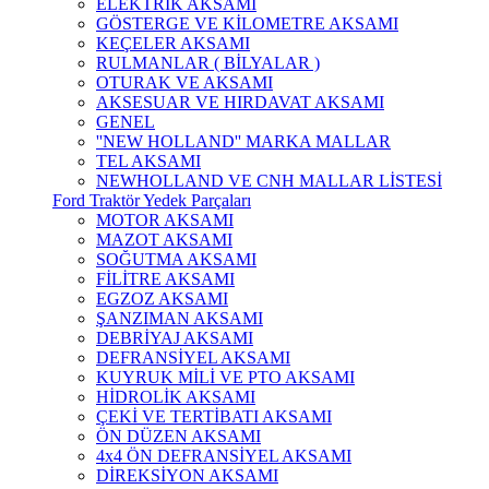
ELEKTRİK AKSAMI
GÖSTERGE VE KİLOMETRE AKSAMI
KEÇELER AKSAMI
RULMANLAR ( BİLYALAR )
OTURAK VE AKSAMI
AKSESUAR VE HIRDAVAT AKSAMI
GENEL
''NEW HOLLAND'' MARKA MALLAR
TEL AKSAMI
NEWHOLLAND VE CNH MALLAR LİSTESİ
Ford Traktör Yedek Parçaları
MOTOR AKSAMI
MAZOT AKSAMI
SOĞUTMA AKSAMI
FİLİTRE AKSAMI
EGZOZ AKSAMI
ŞANZIMAN AKSAMI
DEBRİYAJ AKSAMI
DEFRANSİYEL AKSAMI
KUYRUK MİLİ VE PTO AKSAMI
HİDROLİK AKSAMI
ÇEKİ VE TERTİBATI AKSAMI
ÖN DÜZEN AKSAMI
4x4 ÖN DEFRANSİYEL AKSAMI
DİREKSİYON AKSAMI