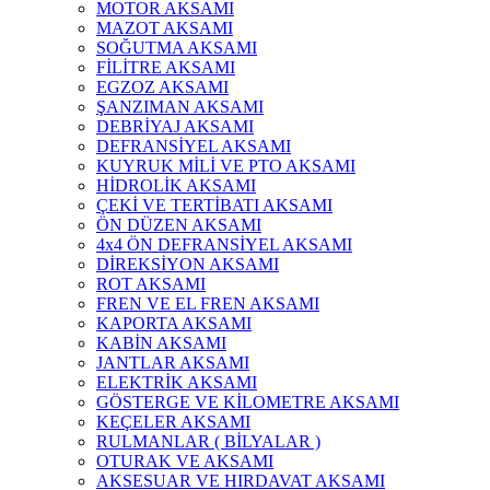
MOTOR AKSAMI
MAZOT AKSAMI
SOĞUTMA AKSAMI
FİLİTRE AKSAMI
EGZOZ AKSAMI
ŞANZIMAN AKSAMI
DEBRİYAJ AKSAMI
DEFRANSİYEL AKSAMI
KUYRUK MİLİ VE PTO AKSAMI
HİDROLİK AKSAMI
ÇEKİ VE TERTİBATI AKSAMI
ÖN DÜZEN AKSAMI
4x4 ÖN DEFRANSİYEL AKSAMI
DİREKSİYON AKSAMI
ROT AKSAMI
FREN VE EL FREN AKSAMI
KAPORTA AKSAMI
KABİN AKSAMI
JANTLAR AKSAMI
ELEKTRİK AKSAMI
GÖSTERGE VE KİLOMETRE AKSAMI
KEÇELER AKSAMI
RULMANLAR ( BİLYALAR )
OTURAK VE AKSAMI
AKSESUAR VE HIRDAVAT AKSAMI