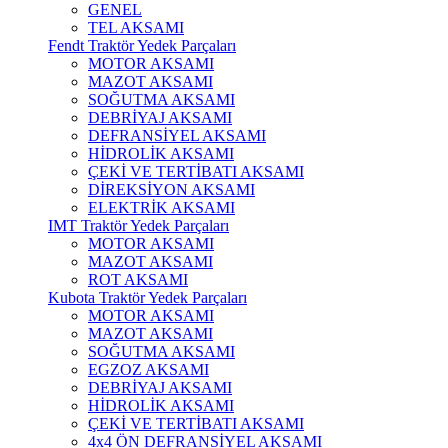
GENEL
TEL AKSAMI
Fendt Traktör Yedek Parçaları
MOTOR AKSAMI
MAZOT AKSAMI
SOĞUTMA AKSAMI
DEBRİYAJ AKSAMI
DEFRANSİYEL AKSAMI
HİDROLİK AKSAMI
ÇEKİ VE TERTİBATI AKSAMI
DİREKSİYON AKSAMI
ELEKTRİK AKSAMI
IMT Traktör Yedek Parçaları
MOTOR AKSAMI
MAZOT AKSAMI
ROT AKSAMI
Kubota Traktör Yedek Parçaları
MOTOR AKSAMI
MAZOT AKSAMI
SOĞUTMA AKSAMI
EGZOZ AKSAMI
DEBRİYAJ AKSAMI
HİDROLİK AKSAMI
ÇEKİ VE TERTİBATI AKSAMI
4x4 ÖN DEFRANSİYEL AKSAMI