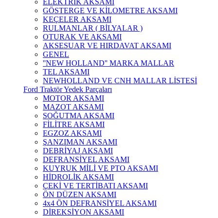
ELEKTRİK AKSAMI
GÖSTERGE VE KİLOMETRE AKSAMI
KEÇELER AKSAMI
RULMANLAR ( BİLYALAR )
OTURAK VE AKSAMI
AKSESUAR VE HIRDAVAT AKSAMI
GENEL
''NEW HOLLAND'' MARKA MALLAR
TEL AKSAMI
NEWHOLLAND VE CNH MALLAR LİSTESİ
Ford Traktör Yedek Parçaları
MOTOR AKSAMI
MAZOT AKSAMI
SOĞUTMA AKSAMI
FİLİTRE AKSAMI
EGZOZ AKSAMI
ŞANZIMAN AKSAMI
DEBRİYAJ AKSAMI
DEFRANSİYEL AKSAMI
KUYRUK MİLİ VE PTO AKSAMI
HİDROLİK AKSAMI
ÇEKİ VE TERTİBATI AKSAMI
ÖN DÜZEN AKSAMI
4x4 ÖN DEFRANSİYEL AKSAMI
DİREKSİYON AKSAMI