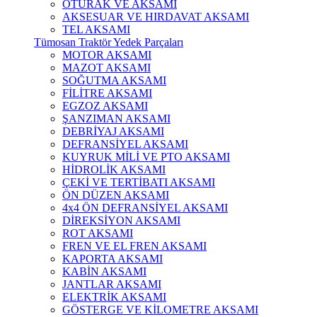
OTURAK VE AKSAMI
AKSESUAR VE HIRDAVAT AKSAMI
TEL AKSAMI
Tümosan Traktör Yedek Parçaları
MOTOR AKSAMI
MAZOT AKSAMI
SOĞUTMA AKSAMI
FİLİTRE AKSAMI
EGZOZ AKSAMI
ŞANZIMAN AKSAMI
DEBRİYAJ AKSAMI
DEFRANSİYEL AKSAMI
KUYRUK MİLİ VE PTO AKSAMI
HİDROLİK AKSAMI
ÇEKİ VE TERTİBATI AKSAMI
ÖN DÜZEN AKSAMI
4x4 ÖN DEFRANSİYEL AKSAMI
DİREKSİYON AKSAMI
ROT AKSAMI
FREN VE EL FREN AKSAMI
KAPORTA AKSAMI
KABİN AKSAMI
JANTLAR AKSAMI
ELEKTRİK AKSAMI
GÖSTERGE VE KİLOMETRE AKSAMI