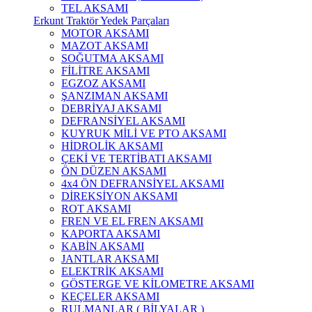
TEL AKSAMI
Erkunt Traktör Yedek Parçaları
MOTOR AKSAMI
MAZOT AKSAMI
SOĞUTMA AKSAMI
FİLİTRE AKSAMI
EGZOZ AKSAMI
ŞANZIMAN AKSAMI
DEBRİYAJ AKSAMI
DEFRANSİYEL AKSAMI
KUYRUK MİLİ VE PTO AKSAMI
HİDROLİK AKSAMI
ÇEKİ VE TERTİBATI AKSAMI
ÖN DÜZEN AKSAMI
4x4 ÖN DEFRANSİYEL AKSAMI
DİREKSİYON AKSAMI
ROT AKSAMI
FREN VE EL FREN AKSAMI
KAPORTA AKSAMI
KABİN AKSAMI
JANTLAR AKSAMI
ELEKTRİK AKSAMI
GÖSTERGE VE KİLOMETRE AKSAMI
KEÇELER AKSAMI
RULMANLAR ( BİLYALAR )