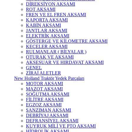
DİREKSİYON AKSAMI
ROT AKSAMI
FREN VE EL FREN AKSAMI
KAPORTA AKSAMI
KABİN AKSAMI
JANTLAR AKSAMI
ELEKTRİK AKSAMI
GÖSTERGE VE KİLOMETRE AKSAMI
KEÇELER AKSAMI
RULMANLAR ( BİLYALAR )
OTURAK VE AKSAMI
AKSESUAR VE HIRDAVAT AKSAMI
GENEL
ZİRAİ ALETLER
New Holland Traktör Yedek Parçaları
MOTOR AKSAMI
MAZOT AKSAMI
SOĞUTMA AKSAMI
FİLİTRE AKSAMI
EGZOZ AKSAMI
ŞANZIMAN AKSAMI
DEBRİYAJ AKSAMI
DEFRANSİYEL AKSAMI
KUYRUK MİLİ VE PTO AKSAMI
HİDROLİK AKSAMI