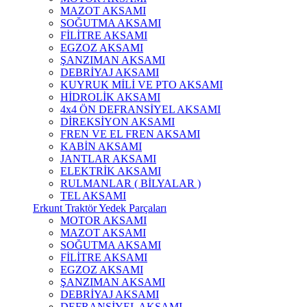
MAZOT AKSAMI
SOĞUTMA AKSAMI
FİLİTRE AKSAMI
EGZOZ AKSAMI
ŞANZIMAN AKSAMI
DEBRİYAJ AKSAMI
KUYRUK MİLİ VE PTO AKSAMI
HİDROLİK AKSAMI
4x4 ÖN DEFRANSİYEL AKSAMI
DİREKSİYON AKSAMI
FREN VE EL FREN AKSAMI
KABİN AKSAMI
JANTLAR AKSAMI
ELEKTRİK AKSAMI
RULMANLAR ( BİLYALAR )
TEL AKSAMI
Erkunt Traktör Yedek Parçaları
MOTOR AKSAMI
MAZOT AKSAMI
SOĞUTMA AKSAMI
FİLİTRE AKSAMI
EGZOZ AKSAMI
ŞANZIMAN AKSAMI
DEBRİYAJ AKSAMI
DEFRANSİYEL AKSAMI