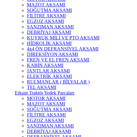
MAZOT AKSAMI
SOĞUTMA AKSAMI
FİLİTRE AKSAMI
EGZOZ AKSAMI
ŞANZIMAN AKSAMI
DEBRİYAJ AKSAMI
KUYRUK MİLİ VE PTO AKSAMI
HİDROLİK AKSAMI
4x4 ÖN DEFRANSİYEL AKSAMI
DİREKSİYON AKSAMI
FREN VE EL FREN AKSAMI
KABİN AKSAMI
JANTLAR AKSAMI
ELEKTRİK AKSAMI
RULMANLAR ( BİLYALAR )
TEL AKSAMI
Erkunt Traktör Yedek Parçaları
MOTOR AKSAMI
MAZOT AKSAMI
SOĞUTMA AKSAMI
FİLİTRE AKSAMI
EGZOZ AKSAMI
ŞANZIMAN AKSAMI
DEBRİYAJ AKSAMI
DEFRANSİYEL AKSAMI