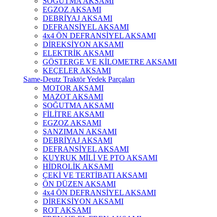
SOĞUTMA AKSAMI
EGZOZ AKSAMI
DEBRİYAJ AKSAMI
DEFRANSİYEL AKSAMI
4x4 ÖN DEFRANSİYEL AKSAMI
DİREKSİYON AKSAMI
ELEKTRİK AKSAMI
GÖSTERGE VE KİLOMETRE AKSAMI
KEÇELER AKSAMI
Same-Deutz Traktör Yedek Parçaları
MOTOR AKSAMI
MAZOT AKSAMI
SOĞUTMA AKSAMI
FİLİTRE AKSAMI
EGZOZ AKSAMI
ŞANZIMAN AKSAMI
DEBRİYAJ AKSAMI
DEFRANSİYEL AKSAMI
KUYRUK MİLİ VE PTO AKSAMI
HİDROLİK AKSAMI
ÇEKİ VE TERTİBATI AKSAMI
ÖN DÜZEN AKSAMI
4x4 ÖN DEFRANSİYEL AKSAMI
DİREKSİYON AKSAMI
ROT AKSAMI