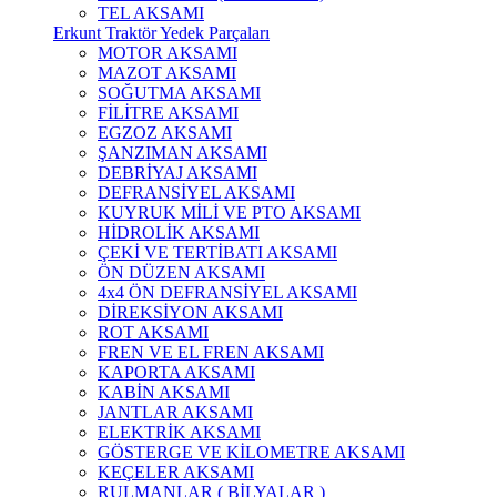
TEL AKSAMI
Erkunt Traktör Yedek Parçaları
MOTOR AKSAMI
MAZOT AKSAMI
SOĞUTMA AKSAMI
FİLİTRE AKSAMI
EGZOZ AKSAMI
ŞANZIMAN AKSAMI
DEBRİYAJ AKSAMI
DEFRANSİYEL AKSAMI
KUYRUK MİLİ VE PTO AKSAMI
HİDROLİK AKSAMI
ÇEKİ VE TERTİBATI AKSAMI
ÖN DÜZEN AKSAMI
4x4 ÖN DEFRANSİYEL AKSAMI
DİREKSİYON AKSAMI
ROT AKSAMI
FREN VE EL FREN AKSAMI
KAPORTA AKSAMI
KABİN AKSAMI
JANTLAR AKSAMI
ELEKTRİK AKSAMI
GÖSTERGE VE KİLOMETRE AKSAMI
KEÇELER AKSAMI
RULMANLAR ( BİLYALAR )