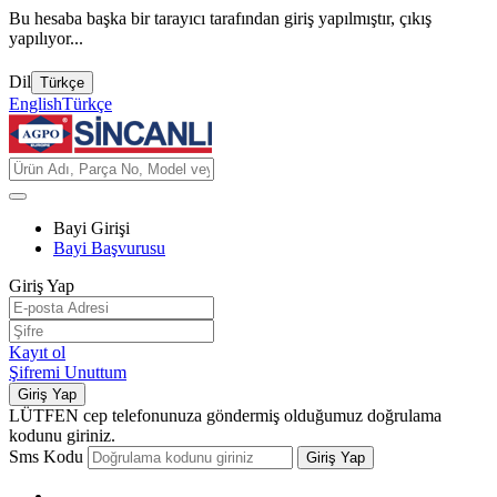
Bu hesaba başka bir tarayıcı tarafından giriş yapılmıştır, çıkış
yapılıyor...
Dil
Türkçe
English
Türkçe
Bayi Girişi
Bayi Başvurusu
Giriş Yap
Kayıt ol
Şifremi Unuttum
Giriş Yap
LÜTFEN cep telefonunuza göndermiş olduğumuz doğrulama
kodunu giriniz.
Sms Kodu
Giriş Yap