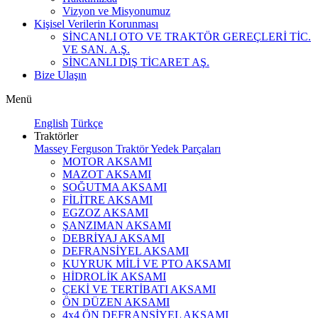
Vizyon ve Misyonumuz
Kişisel Verilerin Korunması
SİNCANLI OTO VE TRAKTÖR GEREÇLERİ TİC.
VE SAN. A.Ş.
SİNCANLI DIŞ TİCARET AŞ.
Bize Ulaşın
Menü
English
Türkçe
Traktörler
Massey Ferguson Traktör Yedek Parçaları
MOTOR AKSAMI
MAZOT AKSAMI
SOĞUTMA AKSAMI
FİLİTRE AKSAMI
EGZOZ AKSAMI
ŞANZIMAN AKSAMI
DEBRİYAJ AKSAMI
DEFRANSİYEL AKSAMI
KUYRUK MİLİ VE PTO AKSAMI
HİDROLİK AKSAMI
ÇEKİ VE TERTİBATI AKSAMI
ÖN DÜZEN AKSAMI
4x4 ÖN DEFRANSİYEL AKSAMI