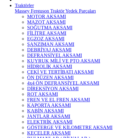
Traktörler
Massey Ferguson Traktör Yedek Parçaları
MOTOR AKSAMI
MAZOT AKSAMI
SOĞUTMA AKSAMI
FİLİTRE AKSAMI
EGZOZ AKSAMI
ŞANZIMAN AKSAMI
DEBRİYAJ AKSAMI
DEFRANSİYEL AKSAMI
KUYRUK MİLİ VE PTO AKSAMI
HİDROLİK AKSAMI
ÇEKİ VE TERTİBATI AKSAMI
ÖN DÜZEN AKSAMI
4x4 ÖN DEFRANSİYEL AKSAMI
DİREKSİYON AKSAMI
ROT AKSAMI
FREN VE EL FREN AKSAMI
KAPORTA AKSAMI
KABİN AKSAMI
JANTLAR AKSAMI
ELEKTRİK AKSAMI
GÖSTERGE VE KİLOMETRE AKSAMI
KEÇELER AKSAMI