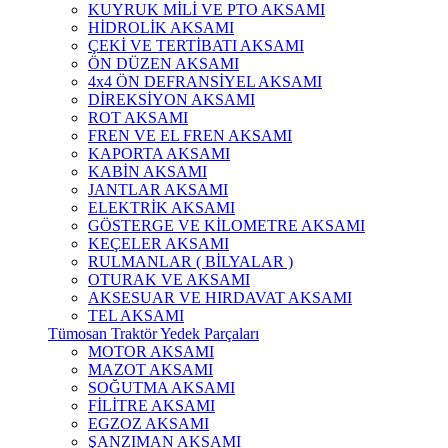
KUYRUK MİLİ VE PTO AKSAMI
HİDROLİK AKSAMI
ÇEKİ VE TERTİBATI AKSAMI
ÖN DÜZEN AKSAMI
4x4 ÖN DEFRANSİYEL AKSAMI
DİREKSİYON AKSAMI
ROT AKSAMI
FREN VE EL FREN AKSAMI
KAPORTA AKSAMI
KABİN AKSAMI
JANTLAR AKSAMI
ELEKTRİK AKSAMI
GÖSTERGE VE KİLOMETRE AKSAMI
KEÇELER AKSAMI
RULMANLAR ( BİLYALAR )
OTURAK VE AKSAMI
AKSESUAR VE HIRDAVAT AKSAMI
TEL AKSAMI
Tümosan Traktör Yedek Parçaları
MOTOR AKSAMI
MAZOT AKSAMI
SOĞUTMA AKSAMI
FİLİTRE AKSAMI
EGZOZ AKSAMI
ŞANZIMAN AKSAMI