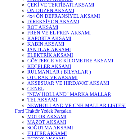
ÇEKİ VE TERTİBATI AKSAMI
ÖN DÜZEN AKSAMI
4x4 ÖN DEFRANSİYEL AKSAMI
DİREKSİYON AKSAMI
ROT AKSAMI
FREN VE EL FREN AKSAMI
KAPORTA AKSAMI
KABİN AKSAMI
JANTLAR AKSAMI
ELEKTRİK AKSAMI
GÖSTERGE VE KİLOMETRE AKSAMI
KEÇELER AKSAMI
RULMANLAR ( BİLYALAR )
OTURAK VE AKSAMI
AKSESUAR VE HIRDAVAT AKSAMI
GENEL
''NEW HOLLAND'' MARKA MALLAR
TEL AKSAMI
NEWHOLLAND VE CNH MALLAR LİSTESİ
Ford Traktör Yedek Parçaları
MOTOR AKSAMI
MAZOT AKSAMI
SOĞUTMA AKSAMI
FİLİTRE AKSAMI
EGZOZ AKSAMI