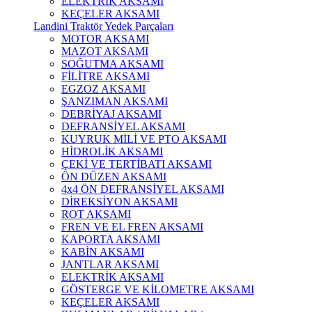
ELEKTRİK AKSAMI
KEÇELER AKSAMI
Landini Traktör Yedek Parçaları
MOTOR AKSAMI
MAZOT AKSAMI
SOĞUTMA AKSAMI
FİLİTRE AKSAMI
EGZOZ AKSAMI
ŞANZIMAN AKSAMI
DEBRİYAJ AKSAMI
DEFRANSİYEL AKSAMI
KUYRUK MİLİ VE PTO AKSAMI
HİDROLİK AKSAMI
ÇEKİ VE TERTİBATI AKSAMI
ÖN DÜZEN AKSAMI
4x4 ÖN DEFRANSİYEL AKSAMI
DİREKSİYON AKSAMI
ROT AKSAMI
FREN VE EL FREN AKSAMI
KAPORTA AKSAMI
KABİN AKSAMI
JANTLAR AKSAMI
ELEKTRİK AKSAMI
GÖSTERGE VE KİLOMETRE AKSAMI
KEÇELER AKSAMI