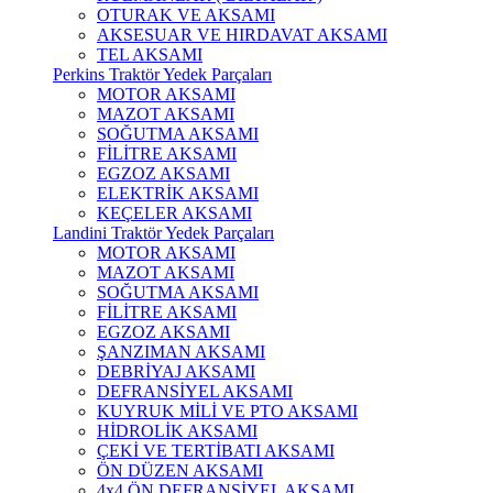
OTURAK VE AKSAMI
AKSESUAR VE HIRDAVAT AKSAMI
TEL AKSAMI
Perkins Traktör Yedek Parçaları
MOTOR AKSAMI
MAZOT AKSAMI
SOĞUTMA AKSAMI
FİLİTRE AKSAMI
EGZOZ AKSAMI
ELEKTRİK AKSAMI
KEÇELER AKSAMI
Landini Traktör Yedek Parçaları
MOTOR AKSAMI
MAZOT AKSAMI
SOĞUTMA AKSAMI
FİLİTRE AKSAMI
EGZOZ AKSAMI
ŞANZIMAN AKSAMI
DEBRİYAJ AKSAMI
DEFRANSİYEL AKSAMI
KUYRUK MİLİ VE PTO AKSAMI
HİDROLİK AKSAMI
ÇEKİ VE TERTİBATI AKSAMI
ÖN DÜZEN AKSAMI
4x4 ÖN DEFRANSİYEL AKSAMI