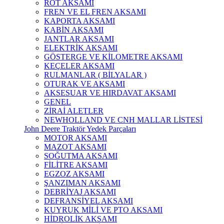
ROT AKSAMI
FREN VE EL FREN AKSAMI
KAPORTA AKSAMI
KABİN AKSAMI
JANTLAR AKSAMI
ELEKTRİK AKSAMI
GÖSTERGE VE KİLOMETRE AKSAMI
KEÇELER AKSAMI
RULMANLAR ( BİLYALAR )
OTURAK VE AKSAMI
AKSESUAR VE HIRDAVAT AKSAMI
GENEL
ZİRAİ ALETLER
NEWHOLLAND VE CNH MALLAR LİSTESİ
John Deere Traktör Yedek Parçaları
MOTOR AKSAMI
MAZOT AKSAMI
SOĞUTMA AKSAMI
FİLİTRE AKSAMI
EGZOZ AKSAMI
ŞANZIMAN AKSAMI
DEBRİYAJ AKSAMI
DEFRANSİYEL AKSAMI
KUYRUK MİLİ VE PTO AKSAMI
HİDROLİK AKSAMI