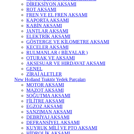
DİREKSİYON AKSAMI
ROT AKSAMI
FREN VE EL FREN AKSAMI
KAPORTA AKSAMI
KABİN AKSAMI
JANTLAR AKSAMI
ELEKTRİK AKSAMI
GÖSTERGE VE KİLOMETRE AKSAMI
KEÇELER AKSAMI
RULMANLAR ( BİLYALAR )
OTURAK VE AKSAMI
AKSESUAR VE HIRDAVAT AKSAMI
GENEL
ZİRAİ ALETLER
New Holland Traktör Yedek Parçaları
MOTOR AKSAMI
MAZOT AKSAMI
SOĞUTMA AKSAMI
FİLİTRE AKSAMI
EGZOZ AKSAMI
ŞANZIMAN AKSAMI
DEBRİYAJ AKSAMI
DEFRANSİYEL AKSAMI
KUYRUK MİLİ VE PTO AKSAMI
HİDROLİK AKSAMI