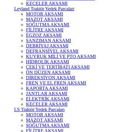
KEÇELER AKSAMI
Leyland Traktör Yedek Parçaları
MOTOR AKSAMI
MAZOT AKSAMI
SOĞUTMA AKSAMI
FİLİTRE AKSAMI
EGZOZ AKSAMI
ŞANZIMAN AKSAMI
DEBRİYAJ AKSAMI
DEFRANSİYEL AKSAMI
KUYRUK MİLİ VE PTO AKSAMI
HİDROLİK AKSAMI
ÇEKİ VE TERTİBATI AKSAMI
ÖN DÜZEN AKSAMI
DİREKSİYON AKSAMI
FREN VE EL FREN AKSAMI
KAPORTA AKSAMI
JANTLAR AKSAMI
ELEKTRİK AKSAMI
KEÇELER AKSAMI
LS Traktör Yedek Parçaları
MOTOR AKSAMI
MAZOT AKSAMI
SOĞUTMA AKSAMI
FİLİTRE AKSAMI