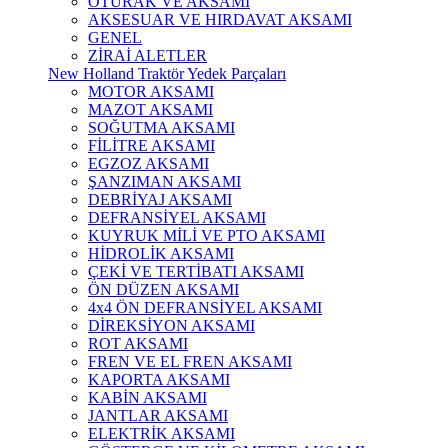
OTURAK VE AKSAMI
AKSESUAR VE HIRDAVAT AKSAMI
GENEL
ZİRAİ ALETLER
New Holland Traktör Yedek Parçaları
MOTOR AKSAMI
MAZOT AKSAMI
SOĞUTMA AKSAMI
FİLİTRE AKSAMI
EGZOZ AKSAMI
ŞANZIMAN AKSAMI
DEBRİYAJ AKSAMI
DEFRANSİYEL AKSAMI
KUYRUK MİLİ VE PTO AKSAMI
HİDROLİK AKSAMI
ÇEKİ VE TERTİBATI AKSAMI
ÖN DÜZEN AKSAMI
4x4 ÖN DEFRANSİYEL AKSAMI
DİREKSİYON AKSAMI
ROT AKSAMI
FREN VE EL FREN AKSAMI
KAPORTA AKSAMI
KABİN AKSAMI
JANTLAR AKSAMI
ELEKTRİK AKSAMI