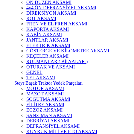
ÖN DÜZEN AKSAMI
4x4 ÖN DEFRANSİYEL AKSAMI
DİREKSİYON AKSAMI
ROT AKSAMI
FREN VE EL FREN AKSAMI
KAPORTA AKSAMI
KABİN AKSAMI
JANTLAR AKSAMI
ELEKTRİK AKSAMI
GÖSTERGE VE KİLOMETRE AKSAMI
KEÇELER AKSAMI
RULMANLAR ( BİLYALAR )
OTURAK VE AKSAMI
GENEL
TEL AKSAMI
Steyr Başak Traktör Yedek Parçaları
MOTOR AKSAMI
MAZOT AKSAMI
SOĞUTMA AKSAMI
FİLİTRE AKSAMI
EGZOZ AKSAMI
ŞANZIMAN AKSAMI
DEBRİYAJ AKSAMI
DEFRANSİYEL AKSAMI
KUYRUK MİLİ VE PTO AKSAMI