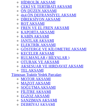
HİDROLİK AKSAMI
ÇEKİ VE TERTİBATI AKSAMI
ÖN DÜZEN AKSAMI
4x4 ÖN DEFRANSİYEL AKSAMI
DİREKSİYON AKSAMI
ROT AKSAMI
FREN VE EL FREN AKSAMI
KAPORTA AKSAMI
KABİN AKSAMI
JANTLAR AKSAMI
ELEKTRİK AKSAMI
GÖSTERGE VE KİLOMETRE AKSAMI
KEÇELER AKSAMI
RULMANLAR ( BİLYALAR )
OTURAK VE AKSAMI
AKSESUAR VE HIRDAVAT AKSAMI
TEL AKSAMI
Tümosan Traktör Yedek Parçaları
MOTOR AKSAMI
MAZOT AKSAMI
SOĞUTMA AKSAMI
FİLİTRE AKSAMI
EGZOZ AKSAMI
ŞANZIMAN AKSAMI
DEBRİYAJ AKSAMI