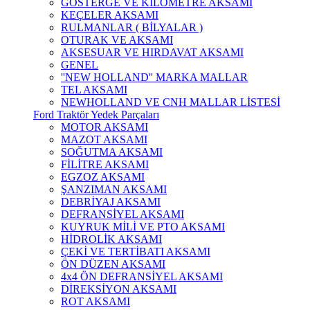
GÖSTERGE VE KİLOMETRE AKSAMI
KEÇELER AKSAMI
RULMANLAR ( BİLYALAR )
OTURAK VE AKSAMI
AKSESUAR VE HIRDAVAT AKSAMI
GENEL
''NEW HOLLAND'' MARKA MALLAR
TEL AKSAMI
NEWHOLLAND VE CNH MALLAR LİSTESİ
Ford Traktör Yedek Parçaları
MOTOR AKSAMI
MAZOT AKSAMI
SOĞUTMA AKSAMI
FİLİTRE AKSAMI
EGZOZ AKSAMI
ŞANZIMAN AKSAMI
DEBRİYAJ AKSAMI
DEFRANSİYEL AKSAMI
KUYRUK MİLİ VE PTO AKSAMI
HİDROLİK AKSAMI
ÇEKİ VE TERTİBATI AKSAMI
ÖN DÜZEN AKSAMI
4x4 ÖN DEFRANSİYEL AKSAMI
DİREKSİYON AKSAMI
ROT AKSAMI