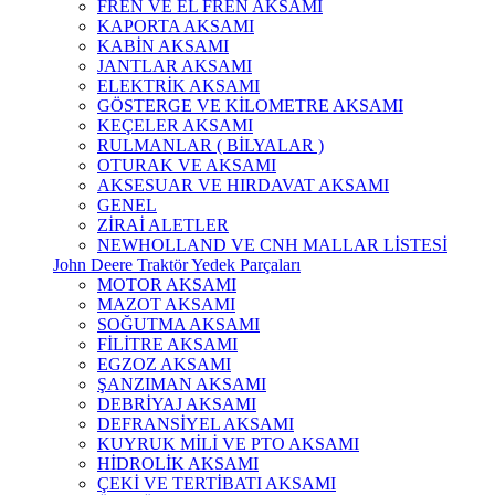
FREN VE EL FREN AKSAMI
KAPORTA AKSAMI
KABİN AKSAMI
JANTLAR AKSAMI
ELEKTRİK AKSAMI
GÖSTERGE VE KİLOMETRE AKSAMI
KEÇELER AKSAMI
RULMANLAR ( BİLYALAR )
OTURAK VE AKSAMI
AKSESUAR VE HIRDAVAT AKSAMI
GENEL
ZİRAİ ALETLER
NEWHOLLAND VE CNH MALLAR LİSTESİ
John Deere Traktör Yedek Parçaları
MOTOR AKSAMI
MAZOT AKSAMI
SOĞUTMA AKSAMI
FİLİTRE AKSAMI
EGZOZ AKSAMI
ŞANZIMAN AKSAMI
DEBRİYAJ AKSAMI
DEFRANSİYEL AKSAMI
KUYRUK MİLİ VE PTO AKSAMI
HİDROLİK AKSAMI
ÇEKİ VE TERTİBATI AKSAMI