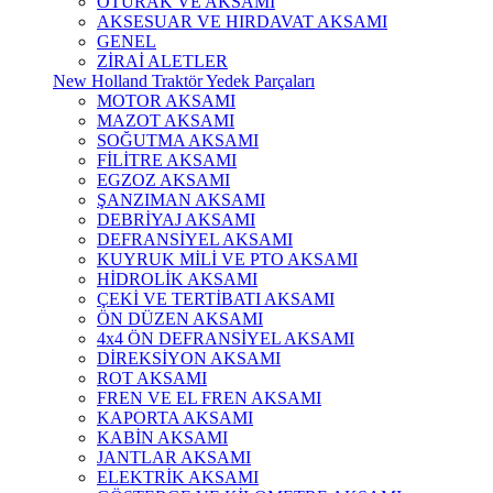
OTURAK VE AKSAMI
AKSESUAR VE HIRDAVAT AKSAMI
GENEL
ZİRAİ ALETLER
New Holland Traktör Yedek Parçaları
MOTOR AKSAMI
MAZOT AKSAMI
SOĞUTMA AKSAMI
FİLİTRE AKSAMI
EGZOZ AKSAMI
ŞANZIMAN AKSAMI
DEBRİYAJ AKSAMI
DEFRANSİYEL AKSAMI
KUYRUK MİLİ VE PTO AKSAMI
HİDROLİK AKSAMI
ÇEKİ VE TERTİBATI AKSAMI
ÖN DÜZEN AKSAMI
4x4 ÖN DEFRANSİYEL AKSAMI
DİREKSİYON AKSAMI
ROT AKSAMI
FREN VE EL FREN AKSAMI
KAPORTA AKSAMI
KABİN AKSAMI
JANTLAR AKSAMI
ELEKTRİK AKSAMI