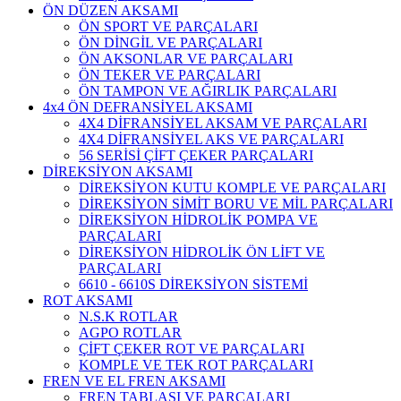
ÖN DÜZEN AKSAMI
ÖN SPORT VE PARÇALARI
ÖN DİNGİL VE PARÇALARI
ÖN AKSONLAR VE PARÇALARI
ÖN TEKER VE PARÇALARI
ÖN TAMPON VE AĞIRLIK PARÇALARI
4x4 ÖN DEFRANSİYEL AKSAMI
4X4 DİFRANSİYEL AKSAM VE PARÇALARI
4X4 DİFRANSİYEL AKS VE PARÇALARI
56 SERİSİ ÇİFT ÇEKER PARÇALARI
DİREKSİYON AKSAMI
DİREKSİYON KUTU KOMPLE VE PARÇALARI
DİREKSİYON SİMİT BORU VE MİL PARÇALARI
DİREKSİYON HİDROLİK POMPA VE
PARÇALARI
DİREKSİYON HİDROLİK ÖN LİFT VE
PARÇALARI
6610 - 6610S DİREKSİYON SİSTEMİ
ROT AKSAMI
N.S.K ROTLAR
AGPO ROTLAR
ÇİFT ÇEKER ROT VE PARÇALARI
KOMPLE VE TEK ROT PARÇALARI
FREN VE EL FREN AKSAMI
FREN TABLASI VE PARÇALARI