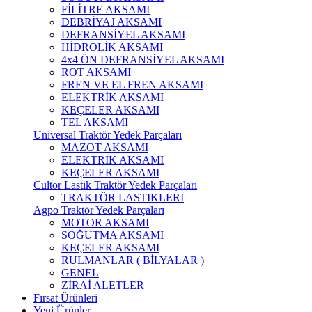
FİLİTRE AKSAMI
DEBRİYAJ AKSAMI
DEFRANSİYEL AKSAMI
HİDROLİK AKSAMI
4x4 ÖN DEFRANSİYEL AKSAMI
ROT AKSAMI
FREN VE EL FREN AKSAMI
ELEKTRİK AKSAMI
KEÇELER AKSAMI
TEL AKSAMI
Universal Traktör Yedek Parçaları
MAZOT AKSAMI
ELEKTRİK AKSAMI
KEÇELER AKSAMI
Cultor Lastik Traktör Yedek Parçaları
TRAKTÖR LASTIKLERI
Agpo Traktör Yedek Parçaları
MOTOR AKSAMI
SOĞUTMA AKSAMI
KEÇELER AKSAMI
RULMANLAR ( BİLYALAR )
GENEL
ZİRAİ ALETLER
Fırsat Ürünleri
Yeni Ürünler