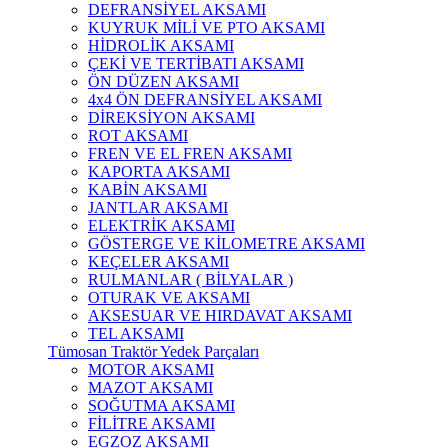
DEFRANSİYEL AKSAMI
KUYRUK MİLİ VE PTO AKSAMI
HİDROLİK AKSAMI
ÇEKİ VE TERTİBATI AKSAMI
ÖN DÜZEN AKSAMI
4x4 ÖN DEFRANSİYEL AKSAMI
DİREKSİYON AKSAMI
ROT AKSAMI
FREN VE EL FREN AKSAMI
KAPORTA AKSAMI
KABİN AKSAMI
JANTLAR AKSAMI
ELEKTRİK AKSAMI
GÖSTERGE VE KİLOMETRE AKSAMI
KEÇELER AKSAMI
RULMANLAR ( BİLYALAR )
OTURAK VE AKSAMI
AKSESUAR VE HIRDAVAT AKSAMI
TEL AKSAMI
Tümosan Traktör Yedek Parçaları
MOTOR AKSAMI
MAZOT AKSAMI
SOĞUTMA AKSAMI
FİLİTRE AKSAMI
EGZOZ AKSAMI