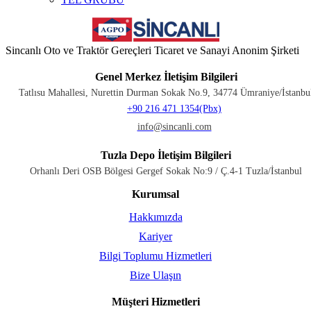
Sincanlı Oto ve Traktör Gereçleri Ticaret ve Sanayi Anonim Şirketi
Genel Merkez İletişim Bilgileri
Tatlısu Mahallesi, Nurettin Durman Sokak No.9, 34774 Ümraniye/İstanbu
+90 216 471 1354(Pbx)
info@sincanli.com
Tuzla Depo İletişim Bilgileri
Orhanlı Deri OSB Bölgesi Gergef Sokak No:9 / Ç.4-1 Tuzla/İstanbul
Kurumsal
Hakkımızda
Kariyer
Bilgi Toplumu Hizmetleri
Bize Ulaşın
Müşteri Hizmetleri