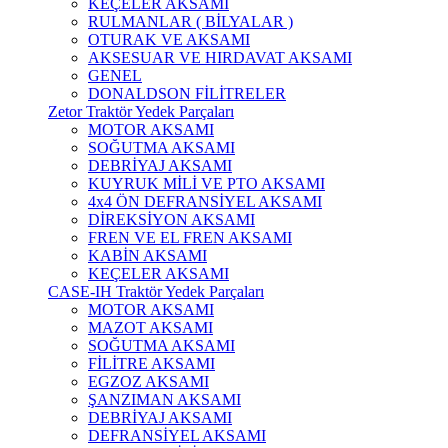
KEÇELER AKSAMI
RULMANLAR ( BİLYALAR )
OTURAK VE AKSAMI
AKSESUAR VE HIRDAVAT AKSAMI
GENEL
DONALDSON FİLİTRELER
Zetor Traktör Yedek Parçaları
MOTOR AKSAMI
SOĞUTMA AKSAMI
DEBRİYAJ AKSAMI
KUYRUK MİLİ VE PTO AKSAMI
4x4 ÖN DEFRANSİYEL AKSAMI
DİREKSİYON AKSAMI
FREN VE EL FREN AKSAMI
KABİN AKSAMI
KEÇELER AKSAMI
CASE-IH Traktör Yedek Parçaları
MOTOR AKSAMI
MAZOT AKSAMI
SOĞUTMA AKSAMI
FİLİTRE AKSAMI
EGZOZ AKSAMI
ŞANZIMAN AKSAMI
DEBRİYAJ AKSAMI
DEFRANSİYEL AKSAMI