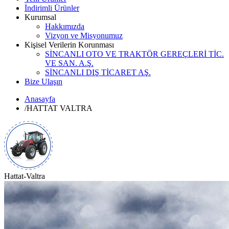
İndirimli Ürünler
Kurumsal
Hakkımızda
Vizyon ve Misyonumuz
Kişisel Verilerin Korunması
SİNCANLI OTO VE TRAKTÖR GEREÇLERİ TİC.
VE SAN. A.Ş.
SİNCANLI DIŞ TİCARET AŞ.
Bize Ulaşın
Anasayfa
/
HATTAT VALTRA
Hattat-Valtra