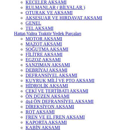
KEÇELER AKSAMI
RULMANLAR ( BİLYALAR )
OTURAK VE AKSAMI
AKSESUAR VE HIRDAVAT AKSAMI
GENEL
TEL AKSAMI
Hattat-Valtra Traktör Yedek Parçaları
MOTOR AKSAMI
MAZOT AKSAMI
SOĞUTMA AKSAMI
FİLİTRE AKSAMI
EGZOZ AKSAMI
ŞANZIMAN AKSAMI
DEBRİYAJ AKSAMI
DEFRANSİYEL AKSAMI
KUYRUK MİLİ VE PTO AKSAMI
HİDROLİK AKSAMI
ÇEKİ VE TERTİBATI AKSAMI
ÖN DÜZEN AKSAMI
4x4 ÖN DEFRANSİYEL AKSAMI
DİREKSİYON AKSAMI
ROT AKSAMI
FREN VE EL FREN AKSAMI
KAPORTA AKSAMI
KABİN AKSAMI