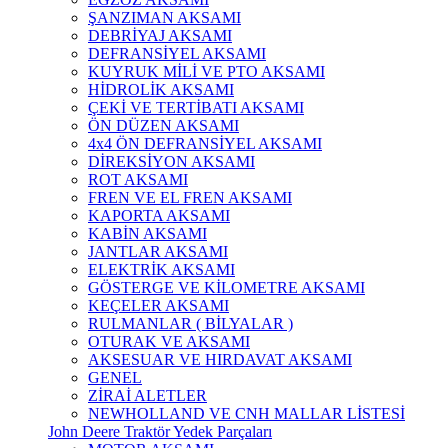
ŞANZIMAN AKSAMI
DEBRİYAJ AKSAMI
DEFRANSİYEL AKSAMI
KUYRUK MİLİ VE PTO AKSAMI
HİDROLİK AKSAMI
ÇEKİ VE TERTİBATI AKSAMI
ÖN DÜZEN AKSAMI
4x4 ÖN DEFRANSİYEL AKSAMI
DİREKSİYON AKSAMI
ROT AKSAMI
FREN VE EL FREN AKSAMI
KAPORTA AKSAMI
KABİN AKSAMI
JANTLAR AKSAMI
ELEKTRİK AKSAMI
GÖSTERGE VE KİLOMETRE AKSAMI
KEÇELER AKSAMI
RULMANLAR ( BİLYALAR )
OTURAK VE AKSAMI
AKSESUAR VE HIRDAVAT AKSAMI
GENEL
ZİRAİ ALETLER
NEWHOLLAND VE CNH MALLAR LİSTESİ
John Deere Traktör Yedek Parçaları