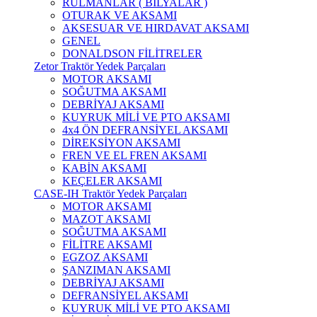
RULMANLAR ( BİLYALAR )
OTURAK VE AKSAMI
AKSESUAR VE HIRDAVAT AKSAMI
GENEL
DONALDSON FİLİTRELER
Zetor Traktör Yedek Parçaları
MOTOR AKSAMI
SOĞUTMA AKSAMI
DEBRİYAJ AKSAMI
KUYRUK MİLİ VE PTO AKSAMI
4x4 ÖN DEFRANSİYEL AKSAMI
DİREKSİYON AKSAMI
FREN VE EL FREN AKSAMI
KABİN AKSAMI
KEÇELER AKSAMI
CASE-IH Traktör Yedek Parçaları
MOTOR AKSAMI
MAZOT AKSAMI
SOĞUTMA AKSAMI
FİLİTRE AKSAMI
EGZOZ AKSAMI
ŞANZIMAN AKSAMI
DEBRİYAJ AKSAMI
DEFRANSİYEL AKSAMI
KUYRUK MİLİ VE PTO AKSAMI