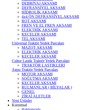
DEBRİYAJ AKSAMI
DEFRANSİYEL AKSAMI
HİDROLİK AKSAMI
4x4 ÖN DEFRANSİYEL AKSAMI
ROT AKSAMI
FREN VE EL FREN AKSAMI
ELEKTRİK AKSAMI
KEÇELER AKSAMI
TEL AKSAMI
Universal Traktör Yedek Parçaları
MAZOT AKSAMI
ELEKTRİK AKSAMI
KEÇELER AKSAMI
Cultor Lastik Traktör Yedek Parçaları
TRAKTÖR LASTIKLERI
Agpo Traktör Yedek Parçaları
MOTOR AKSAMI
SOĞUTMA AKSAMI
KEÇELER AKSAMI
RULMANLAR ( BİLYALAR )
GENEL
ZİRAİ ALETLER
Yeni Ürünler
Kurumsal
Hakkımızda