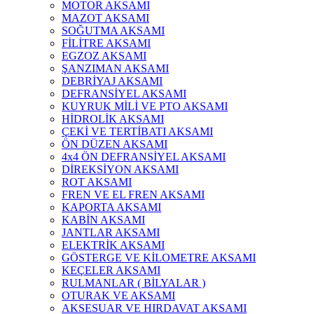
MOTOR AKSAMI
MAZOT AKSAMI
SOĞUTMA AKSAMI
FİLİTRE AKSAMI
EGZOZ AKSAMI
ŞANZIMAN AKSAMI
DEBRİYAJ AKSAMI
DEFRANSİYEL AKSAMI
KUYRUK MİLİ VE PTO AKSAMI
HİDROLİK AKSAMI
ÇEKİ VE TERTİBATI AKSAMI
ÖN DÜZEN AKSAMI
4x4 ÖN DEFRANSİYEL AKSAMI
DİREKSİYON AKSAMI
ROT AKSAMI
FREN VE EL FREN AKSAMI
KAPORTA AKSAMI
KABİN AKSAMI
JANTLAR AKSAMI
ELEKTRİK AKSAMI
GÖSTERGE VE KİLOMETRE AKSAMI
KEÇELER AKSAMI
RULMANLAR ( BİLYALAR )
OTURAK VE AKSAMI
AKSESUAR VE HIRDAVAT AKSAMI