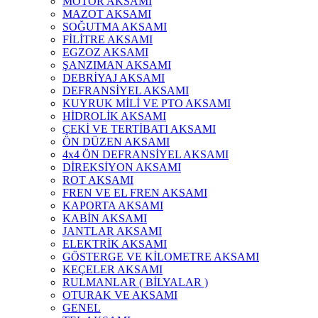
MOTOR AKSAMI
MAZOT AKSAMI
SOĞUTMA AKSAMI
FİLİTRE AKSAMI
EGZOZ AKSAMI
ŞANZIMAN AKSAMI
DEBRİYAJ AKSAMI
DEFRANSİYEL AKSAMI
KUYRUK MİLİ VE PTO AKSAMI
HİDROLİK AKSAMI
ÇEKİ VE TERTİBATI AKSAMI
ÖN DÜZEN AKSAMI
4x4 ÖN DEFRANSİYEL AKSAMI
DİREKSİYON AKSAMI
ROT AKSAMI
FREN VE EL FREN AKSAMI
KAPORTA AKSAMI
KABİN AKSAMI
JANTLAR AKSAMI
ELEKTRİK AKSAMI
GÖSTERGE VE KİLOMETRE AKSAMI
KEÇELER AKSAMI
RULMANLAR ( BİLYALAR )
OTURAK VE AKSAMI
GENEL