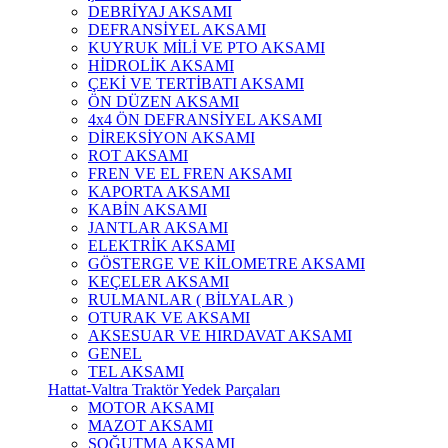
DEBRİYAJ AKSAMI
DEFRANSİYEL AKSAMI
KUYRUK MİLİ VE PTO AKSAMI
HİDROLİK AKSAMI
ÇEKİ VE TERTİBATI AKSAMI
ÖN DÜZEN AKSAMI
4x4 ÖN DEFRANSİYEL AKSAMI
DİREKSİYON AKSAMI
ROT AKSAMI
FREN VE EL FREN AKSAMI
KAPORTA AKSAMI
KABİN AKSAMI
JANTLAR AKSAMI
ELEKTRİK AKSAMI
GÖSTERGE VE KİLOMETRE AKSAMI
KEÇELER AKSAMI
RULMANLAR ( BİLYALAR )
OTURAK VE AKSAMI
AKSESUAR VE HIRDAVAT AKSAMI
GENEL
TEL AKSAMI
Hattat-Valtra Traktör Yedek Parçaları
MOTOR AKSAMI
MAZOT AKSAMI
SOĞUTMA AKSAMI