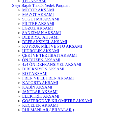
TEL AKSAMI
Steyr Başak Traktör Yedek Parçaları
MOTOR AKSAMI
MAZOT AKSAMI
SOĞUTMA AKSAMI
FİLİTRE AKSAMI
EGZOZ AKSAMI
ŞANZIMAN AKSAMI
DEBRİYAJ AKSAMI
DEFRANSİYEL AKSAMI
KUYRUK MİLİ VE PTO AKSAMI
HİDROLİK AKSAMI
ÇEKİ VE TERTİBATI AKSAMI
ÖN DÜZEN AKSAMI
4x4 ÖN DEFRANSİYEL AKSAMI
DİREKSİYON AKSAMI
ROT AKSAMI
FREN VE EL FREN AKSAMI
KAPORTA AKSAMI
KABİN AKSAMI
JANTLAR AKSAMI
ELEKTRİK AKSAMI
GÖSTERGE VE KİLOMETRE AKSAMI
KEÇELER AKSAMI
RULMANLAR ( BİLYALAR )