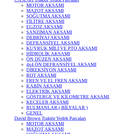
MOTOR AKSAMI
MAZOT AKSAMI
SOĞUTMA AKSAMI
FİLİTRE AKSAMI
EGZOZ AKSAMI
ŞANZIMAN AKSAMI
DEBRİYAJ AKSAMI
DEFRANSİYEL AKSAMI
KUYRUK MİLİ VE PTO AKSAMI
HİDROLİK AKSAMI
ÖN DÜZEN AKSAMI
4x4 ÖN DEFRANSİYEL AKSAMI
DİREKSİYON AKSAMI
ROT AKSAMI
FREN VE EL FREN AKSAMI
KABİN AKSAMI
ELEKTRİK AKSAMI
GÖSTERGE VE KİLOMETRE AKSAMI
KEÇELER AKSAMI
RULMANLAR ( BİLYALAR )
GENEL
David Brown Traktör Yedek Parçaları
MOTOR AKSAMI
MAZOT AKSAMI