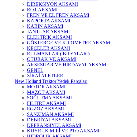
DİREKSİYON AKSAMI
ROT AKSAMI
FREN VE EL FREN AKSAMI
KAPORTA AKSAMI
KABİN AKSAMI
JANTLAR AKSAMI
ELEKTRİK AKSAMI
GÖSTERGE VE KİLOMETRE AKSAMI
KEÇELER AKSAMI
RULMANLAR ( BİLYALAR )
OTURAK VE AKSAMI
AKSESUAR VE HIRDAVAT AKSAMI
GENEL
ZİRAİ ALETLER
New Holland Traktör Yedek Parçaları
MOTOR AKSAMI
MAZOT AKSAMI
SOĞUTMA AKSAMI
FİLİTRE AKSAMI
EGZOZ AKSAMI
ŞANZIMAN AKSAMI
DEBRİYAJ AKSAMI
DEFRANSİYEL AKSAMI
KUYRUK MİLİ VE PTO AKSAMI
HİDROLİK AKSAMI