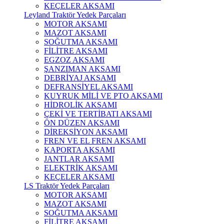
KEÇELER AKSAMI
Leyland Traktör Yedek Parçaları
MOTOR AKSAMI
MAZOT AKSAMI
SOĞUTMA AKSAMI
FİLİTRE AKSAMI
EGZOZ AKSAMI
ŞANZIMAN AKSAMI
DEBRİYAJ AKSAMI
DEFRANSİYEL AKSAMI
KUYRUK MİLİ VE PTO AKSAMI
HİDROLİK AKSAMI
ÇEKİ VE TERTİBATI AKSAMI
ÖN DÜZEN AKSAMI
DİREKSİYON AKSAMI
FREN VE EL FREN AKSAMI
KAPORTA AKSAMI
JANTLAR AKSAMI
ELEKTRİK AKSAMI
KEÇELER AKSAMI
LS Traktör Yedek Parçaları
MOTOR AKSAMI
MAZOT AKSAMI
SOĞUTMA AKSAMI
FİLİTRE AKSAMI