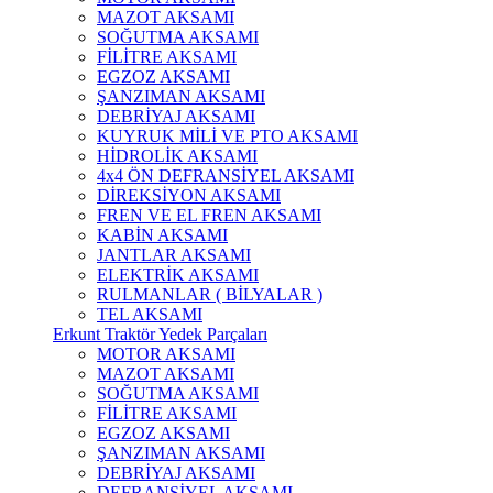
MAZOT AKSAMI
SOĞUTMA AKSAMI
FİLİTRE AKSAMI
EGZOZ AKSAMI
ŞANZIMAN AKSAMI
DEBRİYAJ AKSAMI
KUYRUK MİLİ VE PTO AKSAMI
HİDROLİK AKSAMI
4x4 ÖN DEFRANSİYEL AKSAMI
DİREKSİYON AKSAMI
FREN VE EL FREN AKSAMI
KABİN AKSAMI
JANTLAR AKSAMI
ELEKTRİK AKSAMI
RULMANLAR ( BİLYALAR )
TEL AKSAMI
Erkunt Traktör Yedek Parçaları
MOTOR AKSAMI
MAZOT AKSAMI
SOĞUTMA AKSAMI
FİLİTRE AKSAMI
EGZOZ AKSAMI
ŞANZIMAN AKSAMI
DEBRİYAJ AKSAMI
DEFRANSİYEL AKSAMI