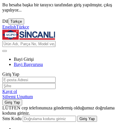
Bu hesaba başka bir tarayıcı tarafından giriş yapılmıştır, çıkış
yapılıyor...
Dil
Türkçe
English
Türkçe
Bayi Girişi
Bayi Başvurusu
Giriş Yap
Kayıt ol
Şifremi Unuttum
Giriş Yap
LÜTFEN cep telefonunuza göndermiş olduğumuz doğrulama
kodunu giriniz.
Sms Kodu
Giriş Yap