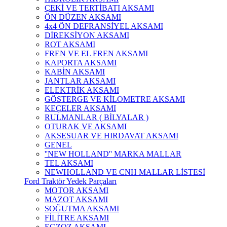
ÇEKİ VE TERTİBATI AKSAMI
ÖN DÜZEN AKSAMI
4x4 ÖN DEFRANSİYEL AKSAMI
DİREKSİYON AKSAMI
ROT AKSAMI
FREN VE EL FREN AKSAMI
KAPORTA AKSAMI
KABİN AKSAMI
JANTLAR AKSAMI
ELEKTRİK AKSAMI
GÖSTERGE VE KİLOMETRE AKSAMI
KEÇELER AKSAMI
RULMANLAR ( BİLYALAR )
OTURAK VE AKSAMI
AKSESUAR VE HIRDAVAT AKSAMI
GENEL
''NEW HOLLAND'' MARKA MALLAR
TEL AKSAMI
NEWHOLLAND VE CNH MALLAR LİSTESİ
Ford Traktör Yedek Parçaları
MOTOR AKSAMI
MAZOT AKSAMI
SOĞUTMA AKSAMI
FİLİTRE AKSAMI
EGZOZ AKSAMI